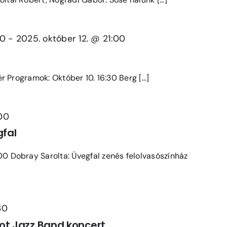
30
-
2025. október 12. @ 21:00
tér Programok: Október 10. 16:30 Berg [...]
:00
gfal
00 Dobray Sarolta: Üvegfal zenés felolvasószínház
30
ot Jazz Band koncert