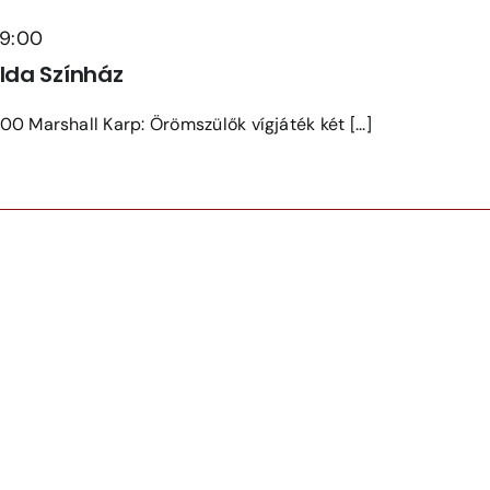
19:00
Ida Színház
0 Marshall Karp: Örömszülők vígjáték két [...]