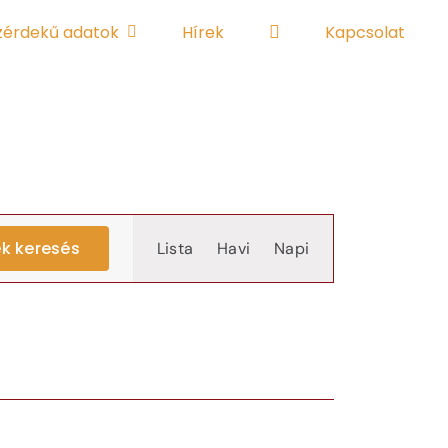
zérdekű adatok
Hírek
Kapcsolat
Event
k keresés
Lista
Havi
Napi
Views
Navigation