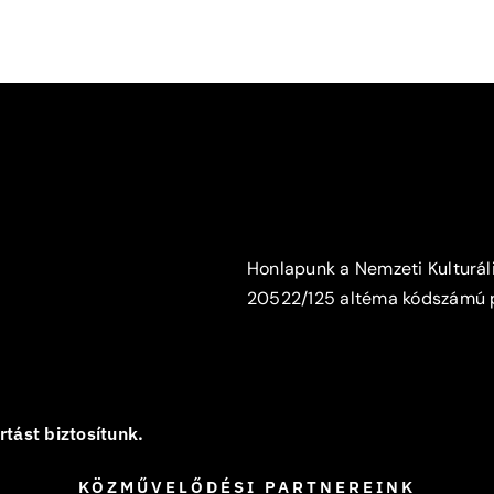
Honlapunk a Nemzeti Kulturáli
20522/125 altéma kódszámú pá
tást biztosítunk.
KÖZMŰVELŐDÉSI PARTNEREINK