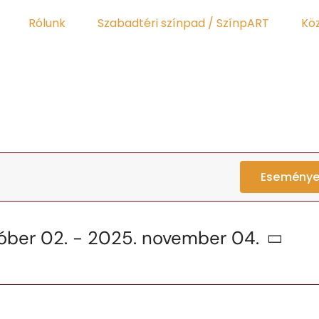
Rólunk
Szabadtéri színpad / SzínpART
Kö
Eseménye
óber 02.
 - 
2025. november 04.