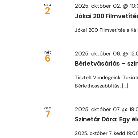
csü
2025. október 02. @ 10
2
Navigation
Jókai 200 Filmvetíté
Jókai 200 Filmvetítés a Ká
hét
2025. október 06. @ 12
6
Bérletvásárlás – sz
Tisztelt Vendégeink! Tekin
Bérlethosszabbítás: [...]
ked
2025. október 07. @ 19:
7
Szinetár Dóra: Egy é
2025. október 7. kedd 19:00 