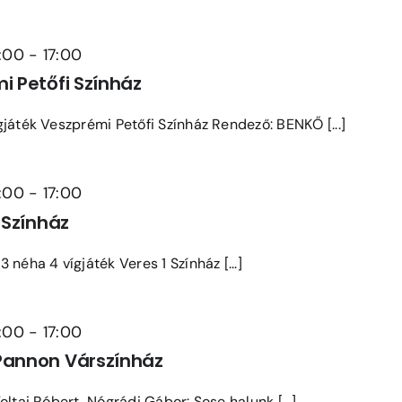
:00
-
17:00
i Petőfi Színház
játék Veszprémi Petőfi Színház Rendező: BENKŐ [...]
:00
-
17:00
 Színház
néha 4 vígjáték Veres 1 Színház [...]
:00
-
17:00
Pannon Várszínház
oltai Róbert, Nógrádi Gábor: Sose halunk [...]