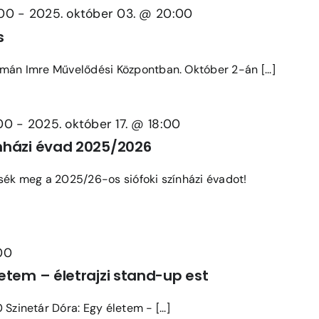
:00
-
2025. október 03. @ 20:00
s
lmán Imre Művelődési Központban. Október 2-án [...]
:00
-
2025. október 17. @ 18:00
ínházi évad 2025/2026
tsék meg a 2025/26-os siófoki színházi évadot!
00
letem – életrajzi stand-up est
Szinetár Dóra: Egy életem - [...]