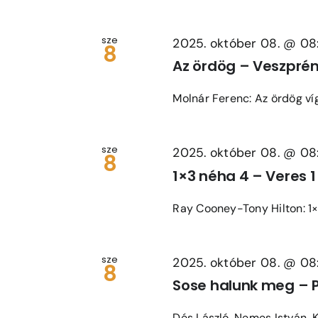
sze
2025. október 08. @ 08
8
Az ördög – Veszprém
Molnár Ferenc: Az ördög víg
sze
2025. október 08. @ 08
8
1×3 néha 4 – Veres 1
Ray Cooney-Tony Hilton: 1×3 
sze
2025. október 08. @ 08
8
Sose halunk meg – 
Dés László, Nemes István, K