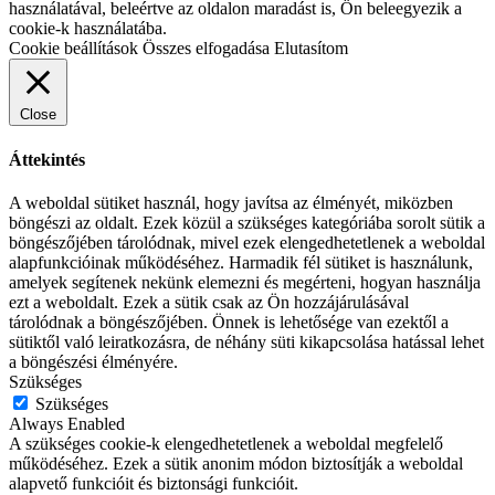
használatával, beleértve az oldalon maradást is, Ön beleegyezik a
cookie-k használatába.
Cookie beállítások
Összes elfogadása
Elutasítom
Close
Áttekintés
A weboldal sütiket használ, hogy javítsa az élményét, miközben
böngészi az oldalt. Ezek közül a szükséges kategóriába sorolt sütik a
böngészőjében tárolódnak, mivel ezek elengedhetetlenek a weboldal
alapfunkcióinak működéséhez. Harmadik fél sütiket is használunk,
amelyek segítenek nekünk elemezni és megérteni, hogyan használja
ezt a weboldalt. Ezek a sütik csak az Ön hozzájárulásával
tárolódnak a böngészőjében. Önnek is lehetősége van ezektől a
sütiktől való leiratkozásra, de néhány süti kikapcsolása hatással lehet
a böngészési élményére.
Szükséges
Szükséges
Always Enabled
A szükséges cookie-k elengedhetetlenek a weboldal megfelelő
működéséhez. Ezek a sütik anonim módon biztosítják a weboldal
alapvető funkcióit és biztonsági funkcióit.