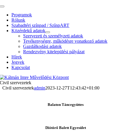
Kihagyás
Toggle
Navigation
Programok
Rólunk
Szabadtéri színpad / SzínpART
Közérdekű adatok
Szervezeti és személyzeti adatok
Tevékenységre, működésre vonatkozó adatok
Gazdálkodási adatok
Rendezvény kitelepülési pályázat
Hírek
Jegyek
Kapcsolat
Civil szervezetek
Civil szervezetek
admin
2023-12-27T12:43:42+01:00
Balaton Táncegyüttes
Diótörő Balett Egyesület