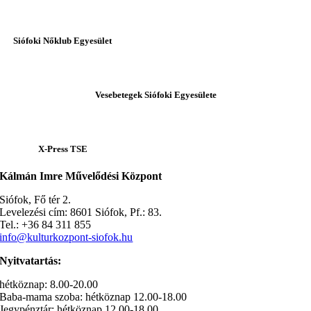
Siófoki Nőklub Egyesület
Vesebetegek Siófoki Egyesülete
X-Press TSE
Kálmán Imre Művelődési Központ
Siófok, Fő tér 2.
Levelezési cím: 8601 Siófok, Pf.: 83.
Tel.: +36 84 311 855
info@kulturkozpont-siofok.hu
Nyitvatartás:
hétköznap: 8.00-20.00
Baba-mama szoba: hétköznap 12.00-18.00
Jegypénztár: hétköznap 12.00-18.00