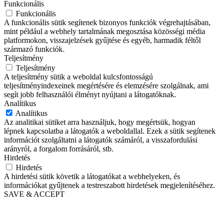
Funkcionális
Funkcionális
A funkcionális sütik segítenek bizonyos funkciók végrehajtásában,
mint például a webhely tartalmának megosztása közösségi média
platformokon, visszajelzések gyűjtése és egyéb, harmadik féltől
származó funkciók.
Teljesítmény
Teljesítmény
A teljesítmény sütik a weboldal kulcsfontosságú
teljesítményindexeinek megértésére és elemzésére szolgálnak, ami
segít jobb felhasználói élményt nyújtani a látogatóknak.
Analítikus
Analítikus
Az analitikai sütiket arra használjuk, hogy megértsük, hogyan
lépnek kapcsolatba a látogatók a weboldallal. Ezek a sütik segítenek
információt szolgáltatni a látogatók számáról, a visszafordulási
arányról, a forgalom forrásáról, stb.
Hirdetés
Hirdetés
A hirdetési sütik követik a látogatókat a webhelyeken, és
információkat gyűjtenek a testreszabott hirdetések megjelenítéséhez.
SAVE & ACCEPT
Go
to
Top