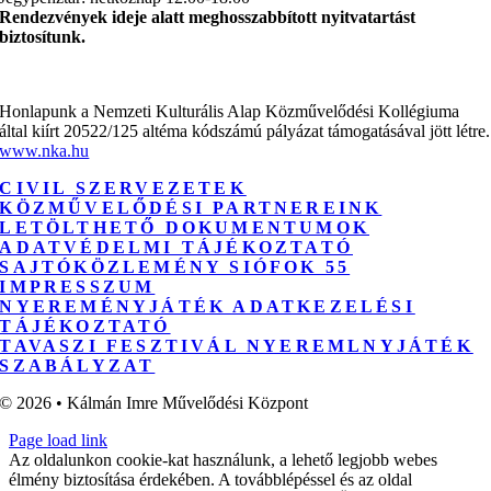
Rendezvények ideje alatt meghosszabbított nyitvatartást
biztosítunk.
Honlapunk a Nemzeti Kulturális Alap Közművelődési Kollégiuma
által kiírt 20522/125 altéma kódszámú pályázat támogatásával jött létre.
www.nka.hu
CIVIL SZERVEZETEK
KÖZMŰVELŐDÉSI PARTNEREINK
LETÖLTHETŐ DOKUMENTUMOK
ADATVÉDELMI TÁJÉKOZTATÓ
SAJTÓKÖZLEMÉNY SIÓFOK 55
IMPRESSZUM
NYEREMÉNYJÁTÉK ADATKEZELÉSI
TÁJÉKOZTATÓ
TAVASZI FESZTIVÁL NYEREMLNYJÁTÉK
SZABÁLYZAT
© 2026 • Kálmán Imre Művelődési Központ
Page load link
Az oldalunkon cookie-kat használunk, a lehető legjobb webes
élmény biztosítása érdekében. A továbblépéssel és az oldal