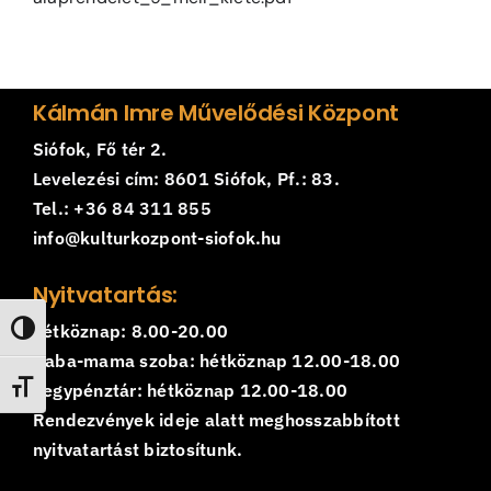
Jegyek
Kapcsolat
Kálmán Imre Művelődési Központ
Siófok, Fő tér 2.
Levelezési cím: 8601 Siófok, Pf.: 83.
Tel.: +36 84 311 855
info@kulturkozpont-siofok.hu
Nyitvatartás:
hétköznap: 8.00-20.00
Nagy kontraszt váltása
Baba-mama szoba: hétköznap 12.00-18.00
Betűméret váltása
Jegypénztár: hétköznap 12.00-18.00
Rendezvények ideje alatt meghosszabbított
nyitvatartást biztosítunk.