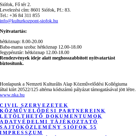
Siófok, Fő tér 2.
Levelezési cím: 8601 Siófok, Pf.: 83.
Tel.: +36 84 311 855
info@kulturkozpont-siofok.hu
Nyitvatartás:
hétköznap: 8.00-20.00
Baba-mama szoba: hétköznap 12.00-18.00
Jegypénztár: hétköznap 12.00-18.00
Rendezvények ideje alatt meghosszabbított nyitvatartást
biztosítunk.
Honlapunk a Nemzeti Kulturális Alap Közművelődési Kollégiuma
által kiírt 20522/125 altéma kódszámú pályázat támogatásával jött létre.
www.nka.hu
CIVIL SZERVEZETEK
KÖZMŰVELŐDÉSI PARTNEREINK
LETÖLTHETŐ DOKUMENTUMOK
ADATVÉDELMI TÁJÉKOZTATÓ
SAJTÓKÖZLEMÉNY SIÓFOK 55
IMPRESSZUM