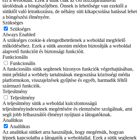
ezt a weboldalt. Ezek a sütik csak az Ön hozzájárulásával
tárolódnak a böngészőjében. Önnek is lehetősége van ezektől a
sütiktől való leiratkozásra, de néhány süti kikapcsolása hatással lehet
a böngészési élményére.
Szükséges
Szükséges
Always Enabled
A szükséges cookie-k elengedhetetlenek a weboldal megfelelő
működéséhez. Ezek a sütik anonim módon biztosítják a weboldal
alapvető funkcióit és biztonsági funkcióit.
Funkcionális
Funkcionális
A funkcionális sütik segítenek bizonyos funkciók végrehajtásában,
mint például a webhely tartalmának megosztása közösségi média
platformokon, visszajelzések gyűjtése és egyéb, harmadik féltől
származó funkciók.
Teljesítmény
Teljesítmény
A teljesítmény sütik a weboldal kulcsfontosságú
teljesítményindexeinek megértésére és elemzésére szolgálnak, ami
segít jobb felhasználói élményt nyújtani a látogatóknak.
Analítikus
Analítikus
Az analitikai sütiket arra használjuk, hogy megértsük, hogyan
lépnek kapcsolatba a látogatók a weboldallal. Ezek a sütik segítenek