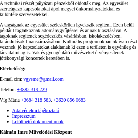
A technikai részét pályázati pénzekből oldották meg. Az egyesület
szerteágazó kapcsolatokat ápol megyei önkormányzatokkal és
különféle szervezetekkel.
A tagságnak az egyesület széleskörűen igyekszik segíteni. Ezen belül
például foglalkoznak adománygyűjtéssel és annak kiosztásával. A
tagoknak segítenek segédeszköz vásárlásban, iskolakezdésben,
kirándulások finanszírozásában. Kulturális programokban aktívan részt
vesznek, jó kapcsolatokat alakítanak ki ezen a területen is egyénileg és
társadalmilag is. Vak és gyengénlátó művészeket érvényesítenek
jótékonysági koncertek keretében is.
Elérhetőség:
E-mail cím:
vgysme@gmail.com
Telefon:
+3882 319 229
Víg Mária
+3684 318 583
,
+3630 856 0683
Adatvédelmi tájékoztató
Impresszum
Letölthető dokumentumok
Kálmán Imre Művelődési Központ