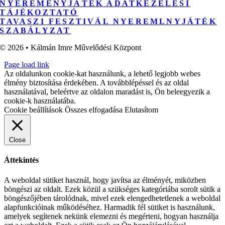
NYEREMÉNYJÁTÉK ADATKEZELÉSI
TÁJÉKOZTATÓ
TAVASZI FESZTIVÁL NYEREMLNYJÁTÉK
SZABÁLYZAT
© 2026 • Kálmán Imre Művelődési Központ
Page load link
Az oldalunkon cookie-kat használunk, a lehető legjobb webes
élmény biztosítása érdekében. A továbblépéssel és az oldal
használatával, beleértve az oldalon maradást is, Ön beleegyezik a
cookie-k használatába.
Cookie beállítások
Összes elfogadása
Elutasítom
Close
Áttekintés
A weboldal sütiket használ, hogy javítsa az élményét, miközben
böngészi az oldalt. Ezek közül a szükséges kategóriába sorolt sütik a
böngészőjében tárolódnak, mivel ezek elengedhetetlenek a weboldal
alapfunkcióinak működéséhez. Harmadik fél sütiket is használunk,
amelyek segítenek nekünk elemezni és megérteni, hogyan használja