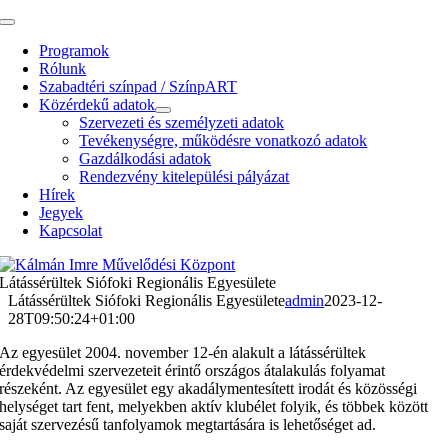
Kihagyás
Toggle
Navigation
Programok
Rólunk
Szabadtéri színpad / SzínpART
Közérdekű adatok
Szervezeti és személyzeti adatok
Tevékenységre, működésre vonatkozó adatok
Gazdálkodási adatok
Rendezvény kitelepülési pályázat
Hírek
Jegyek
Kapcsolat
Látássérültek Siófoki Regionális Egyesülete
Látássérültek Siófoki Regionális Egyesülete
admin
2023-12-
28T09:50:24+01:00
Az egyesület 2004. november 12-én alakult a látássérültek
érdekvédelmi szervezeteit érintő országos átalakulás folyamat
részeként. Az egyesület egy akadálymentesített irodát és közösségi
helységet tart fent, melyekben aktív klubélet folyik, és többek között
saját szervezésű tanfolyamok megtartására is lehetőséget ad.