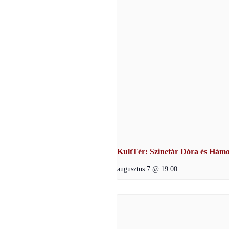
KultTér: Szinetár Dóra és Hámor
augusztus 7 @ 19:00