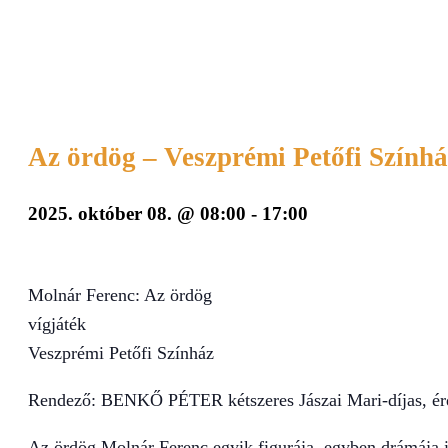
Az ördög – Veszprémi Petőfi Színhá
2025. október 08. @ 08:00
-
17:00
Molnár Ferenc: Az ördög
vígjáték
Veszprémi Petőfi Színház
Rendező: BENKŐ PÉTER kétszeres Jászai Mari-díjas, ér
Az ördög Molnár Ferenc egyik figurája, egyben drámája i