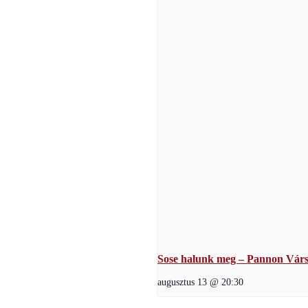
Sose halunk meg – Pannon Várs
augusztus 13 @ 20:30