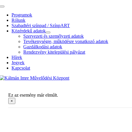
Kihagyás
Toggle
Navigation
Programok
Rólunk
Szabadtéri színpad / SzínpART
Közérdekű adatok
Szervezeti és személyzeti adatok
Tevékenységre, működésre vonatkozó adatok
Gazdálkodási adatok
Rendezvény kitelepülési pályázat
Hírek
Jegyek
Kapcsolat
Ez az esemény már elmúlt.
×