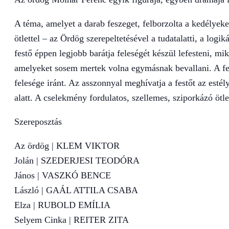
A téma, amelyet a darab feszeget, felborzolta a kedélyeke
ötlettel – az Ördög szerepeltetésével a tudatalatti, a logi
festő éppen legjobb barátja feleségét készül lefesteni, mi
amelyeket sosem mertek volna egymásnak bevallani. A fe
felesége iránt. Az asszonnyal meghívatja a festőt az estély
alatt. A cselekmény fordulatos, szellemes, sziporkázó ötlet
Szereposztás
Az ördög | KLEM VIKTOR
Jolán | SZEDERJESI TEODÓRA
János | VASZKÓ BENCE
László | GAÁL ATTILA CSABA
Elza | RUBOLD EMÍLIA
Selyem Cinka | REITER ZITA