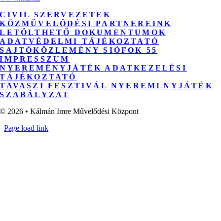
CIVIL SZERVEZETEK
KÖZMŰVELŐDÉSI PARTNEREINK
LETÖLTHETŐ DOKUMENTUMOK
ADATVÉDELMI TÁJÉKOZTATÓ
SAJTÓKÖZLEMÉNY SIÓFOK 55
IMPRESSZUM
NYEREMÉNYJÁTÉK ADATKEZELÉSI
TÁJÉKOZTATÓ
TAVASZI FESZTIVÁL NYEREMLNYJÁTÉK
SZABÁLYZAT
© 2026 • Kálmán Imre Művelődési Központ
Page load link
Go
to
Top