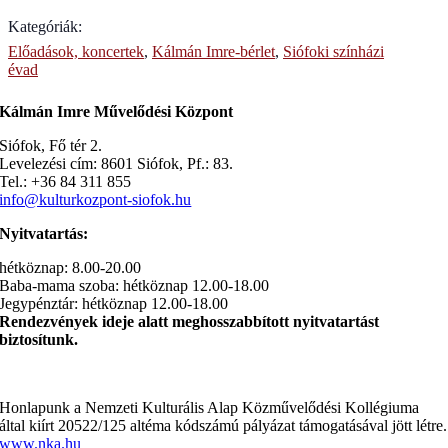
Kategóriák:
Előadások, koncertek
,
Kálmán Imre-bérlet
,
Siófoki színházi
évad
Kálmán Imre Művelődési Központ
Siófok, Fő tér 2.
Levelezési cím: 8601 Siófok, Pf.: 83.
Tel.: +36 84 311 855
info@kulturkozpont-siofok.hu
Nyitvatartás:
hétköznap: 8.00-20.00
Baba-mama szoba: hétköznap 12.00-18.00
Jegypénztár: hétköznap 12.00-18.00
Rendezvények ideje alatt meghosszabbított nyitvatartást
biztosítunk.
Honlapunk a Nemzeti Kulturális Alap Közművelődési Kollégiuma
által kiírt 20522/125 altéma kódszámú pályázat támogatásával jött létre.
www.nka.hu