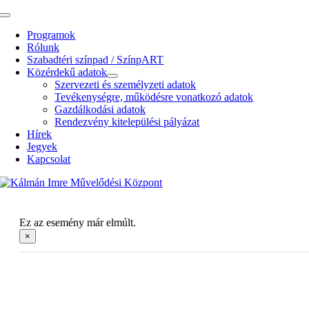
Kihagyás
Toggle
Navigation
Programok
Rólunk
Szabadtéri színpad / SzínpART
Közérdekű adatok
Szervezeti és személyzeti adatok
Tevékenységre, működésre vonatkozó adatok
Gazdálkodási adatok
Rendezvény kitelepülési pályázat
Hírek
Jegyek
Kapcsolat
Ez az esemény már elmúlt.
×