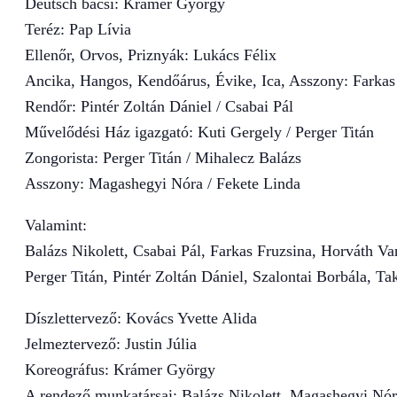
Deutsch bácsi: Krámer György
Teréz: Pap Lívia
Ellenőr, Orvos, Priznyák: Lukács Félix
Ancika, Hangos, Kendőárus, Évike, Ica, Asszony: Farkas
Rendőr: Pintér Zoltán Dániel / Csabai Pál
Művelődési Ház igazgató: Kuti Gergely / Perger Titán
Zongorista: Perger Titán / Mihalecz Balázs
Asszony: Magashegyi Nóra / Fekete Linda
Valamint:
Balázs Nikolett, Csabai Pál, Farkas Fruzsina, Horváth V
Perger Titán, Pintér Zoltán Dániel, Szalontai Borbála, Ta
Díszlettervező: Kovács Yvette Alida
Jelmeztervező: Justin Júlia
Koreográfus: Krámer György
A rendező munkatársai: Balázs Nikolett, Magashegyi Nó