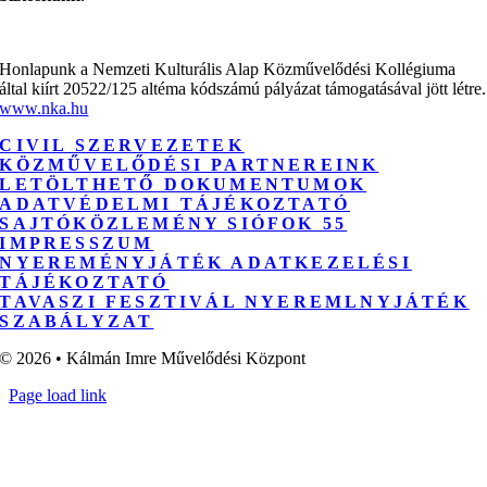
Honlapunk a Nemzeti Kulturális Alap Közművelődési Kollégiuma
által kiírt 20522/125 altéma kódszámú pályázat támogatásával jött létre.
www.nka.hu
CIVIL SZERVEZETEK
KÖZMŰVELŐDÉSI PARTNEREINK
LETÖLTHETŐ DOKUMENTUMOK
ADATVÉDELMI TÁJÉKOZTATÓ
SAJTÓKÖZLEMÉNY SIÓFOK 55
IMPRESSZUM
NYEREMÉNYJÁTÉK ADATKEZELÉSI
TÁJÉKOZTATÓ
TAVASZI FESZTIVÁL NYEREMLNYJÁTÉK
SZABÁLYZAT
© 2026 • Kálmán Imre Művelődési Központ
Page load link
Go
to
Top