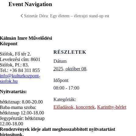
Event Navigation
Szinetár Dóra: Egy életem – életrajzi stand-up est
Kálmán Imre Művelődési
Központ
RÉSZLETEK
Siófok, Fő tér 2.
Levelezési cím: 8601
Dátum
Siófok, Pf.: 83.
2025. október 08.
Tel.: +36 84 311 855
info@kulturkozpont-
Időpont
siofok.hu
08:00 - 17:00
Nyitvatartás:
Kategóriák:
hétköznap: 8.00-20.00
Előadások, koncertek
,
Karinthy-bérlet
Baba-mama szoba:
hétköznap 12.00-18.00
Jegypénztár: hétköznap
12.00-18.00
Rendezvények ideje alatt meghosszabbított nyitvatartást
biztosítunk.