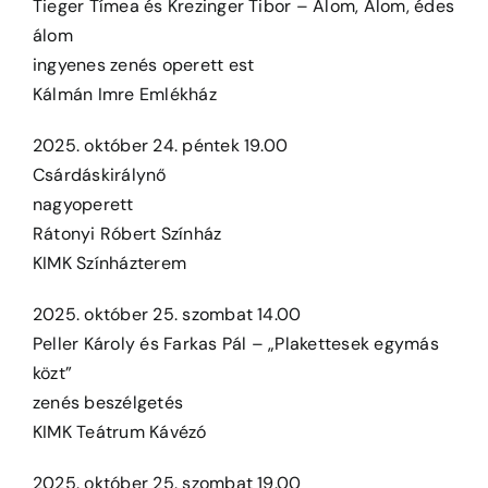
Tieger Tímea és Krezinger Tibor – Álom, Álom, édes
álom
ingyenes zenés operett est
Kálmán Imre Emlékház
2025. október 24. péntek 19.00
Csárdáskirálynő
nagyoperett
Rátonyi Róbert Színház
KIMK Színházterem
2025. október 25. szombat 14.00
Peller Károly és Farkas Pál – „Plakettesek egymás
közt”
zenés beszélgetés
KIMK Teátrum Kávézó
2025. október 25. szombat 19.00