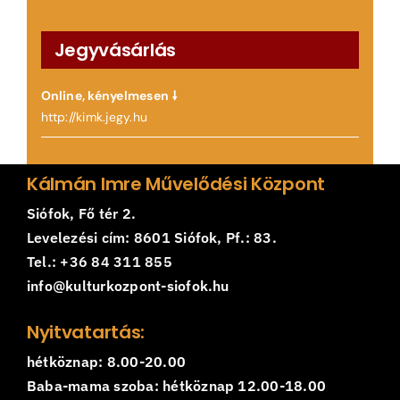
Jegyvásárlás
Online, kényelmesen 🠗
http://kimk.jegy.hu
Kálmán Imre Művelődési Központ
Siófok, Fő tér 2.
Levelezési cím: 8601 Siófok, Pf.: 83.
Tel.: +36 84 311 855
info@kulturkozpont-siofok.hu
Nyitvatartás:
hétköznap: 8.00-20.00
Baba-mama szoba: hétköznap 12.00-18.00