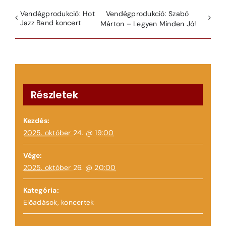
Vendégprodukció: Hot
Vendégprodukció: Szabó
Jazz Band koncert
Márton – Legyen Minden Jó!
Részletek
Kezdés:
2025. október 24. @ 19:00
Vége:
2025. október 26. @ 20:00
Kategória:
Előadások, koncertek