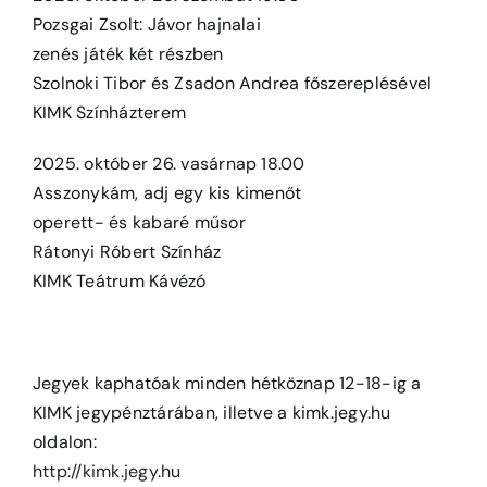
Pozsgai Zsolt: Jávor hajnalai
zenés játék két részben
Szolnoki Tibor és Zsadon Andrea főszereplésével
KIMK Színházterem
2025. október 26. vasárnap 18.00
Asszonykám, adj egy kis kimenőt
operett- és kabaré műsor
Rátonyi Róbert Színház
KIMK Teátrum Kávézó
Jegyek kaphatóak minden hétköznap 12-18-ig a
KIMK jegypénztárában, illetve a kimk.jegy.hu
oldalon:
http://kimk.jegy.hu