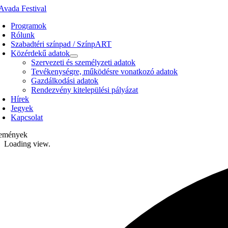
Kihagyás
Programok
Rólunk
Szabadtéri színpad / SzínpART
Közérdekű adatok
Szervezeti és személyzeti adatok
Tevékenységre, működésre vonatkozó adatok
Gazdálkodási adatok
Rendezvény kitelepülési pályázat
Hírek
Jegyek
Kapcsolat
emények
Loading view.