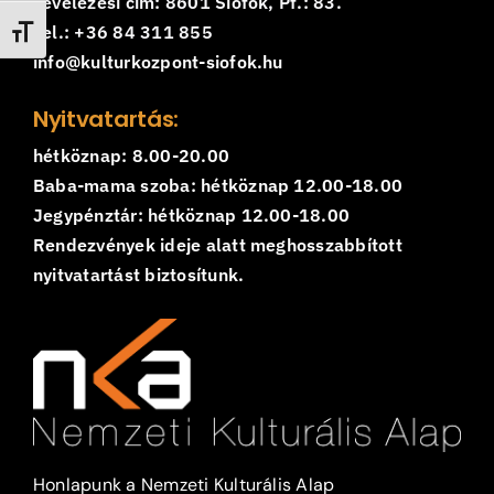
Levelezési cím: 8601 Siófok, Pf.: 83.
Tel.: +36 84 311 855
Betűméret váltása
info@kulturkozpont-siofok.hu
Nyitvatartás:
hétköznap: 8.00-20.00
Baba-mama szoba: hétköznap 12.00-18.00
Jegypénztár: hétköznap 12.00-18.00
Rendezvények ideje alatt meghosszabbított
nyitvatartást biztosítunk.
Honlapunk a Nemzeti Kulturális Alap