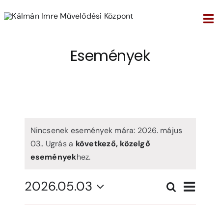
Kihagyás
Tog
Nav
Események
Nincsenek események mára: 2026. május
03.. Ugrás a
következő, közelgő
események
hez.
Even
2026.05.03
Search
Ese
Napi
Select
Vie
date.