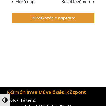
Navi
Sear
Előző nap
Következő nap
and
Feliratkozás a naptárra
View
Navi
Kálmán Imre Művelődési Központ
Siófok, Fő tér 2.
Nagy kontraszt váltása