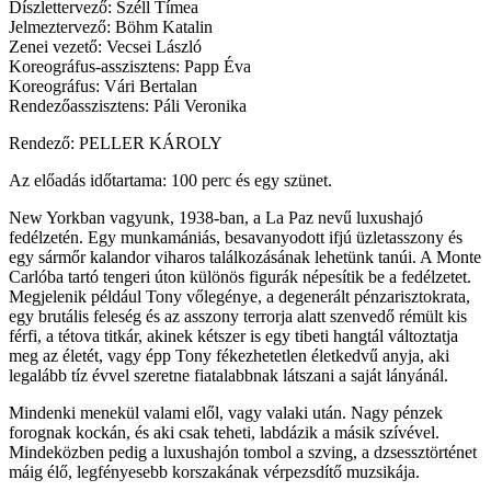
Díszlettervező: Széll Tímea
Jelmeztervező: Böhm Katalin
Zenei vezető: Vecsei László
Koreográfus-asszisztens: Papp Éva
Koreográfus: Vári Bertalan
Rendezőasszisztens: Páli Veronika
Rendező: PELLER KÁROLY
Az előadás időtartama: 100 perc és egy szünet.
New Yorkban vagyunk, 1938-ban, a La Paz nevű luxushajó
fedélzetén. Egy munkamániás, besavanyodott ifjú üzletasszony és
egy sármőr kalandor viharos találkozásának lehetünk tanúi. A Monte
Carlóba tartó tengeri úton különös figurák népesítik be a fedélzetet.
Megjelenik például Tony vőlegénye, a degenerált pénzarisztokrata,
egy brutális feleség és az asszony terrorja alatt szenvedő rémült kis
férfi, a tétova titkár, akinek kétszer is egy tibeti hangtál változtatja
meg az életét, vagy épp Tony fékezhetetlen életkedvű anyja, aki
legalább tíz évvel szeretne fiatalabbnak látszani a saját lányánál.
Mindenki menekül valami elől, vagy valaki után. Nagy pénzek
forognak kockán, és aki csak teheti, labdázik a másik szívével.
Mindeközben pedig a luxushajón tombol a szving, a dzsessztörténet
máig élő, legfényesebb korszakának vérpezsdítő muzsikája.