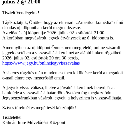
július 2 @ 21:00
Tisztelt Vendégeink!
Tájékoztatjuk, Önöket hogy az elmaradt „Amerikai komédia” című
előadás új időpontban kerül megrendezésre.
Az előadás új időpontja: 2026. július 02. csütörtök 21:00
A korábban megvásárolt jegyek érvényesek az új időpontra is.
Amennyiben az új időpont Önnek nem megfelelő, online vásárolt
jegyek esetében a visszaváltási kérelmét az alábbi linken rögzítheti
2026. július 02. csütörtök 20 óra 30 percig.
https://www.jegy.hu/onlinejegyvisszavaltas
A sikeres rögzítés után minden esetben kiküldésre kerül a megadott
e-mail címre egy megerősítő email.
A jegyek visszaváltása, illetve a jóváírási kérelmek benyújtása a
bank felé a visszaváltási határidőt követően fog megkezdődni.
Jegypénztárunkban vásárolt jegyeit, a helyszínen is visszaválthatja.
Szíves türelmét és megértését köszönjük!
Tisztelettel
Kálmán Imre Művelődési Központ