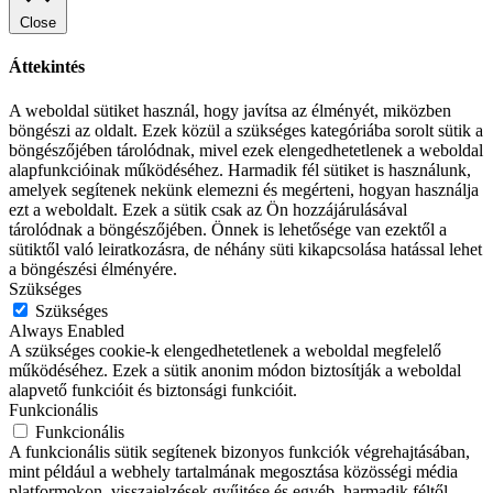
Close
Áttekintés
A weboldal sütiket használ, hogy javítsa az élményét, miközben
böngészi az oldalt. Ezek közül a szükséges kategóriába sorolt sütik a
böngészőjében tárolódnak, mivel ezek elengedhetetlenek a weboldal
alapfunkcióinak működéséhez. Harmadik fél sütiket is használunk,
amelyek segítenek nekünk elemezni és megérteni, hogyan használja
ezt a weboldalt. Ezek a sütik csak az Ön hozzájárulásával
tárolódnak a böngészőjében. Önnek is lehetősége van ezektől a
sütiktől való leiratkozásra, de néhány süti kikapcsolása hatással lehet
a böngészési élményére.
Szükséges
Szükséges
Always Enabled
A szükséges cookie-k elengedhetetlenek a weboldal megfelelő
működéséhez. Ezek a sütik anonim módon biztosítják a weboldal
alapvető funkcióit és biztonsági funkcióit.
Funkcionális
Funkcionális
A funkcionális sütik segítenek bizonyos funkciók végrehajtásában,
mint például a webhely tartalmának megosztása közösségi média
platformokon, visszajelzések gyűjtése és egyéb, harmadik féltől