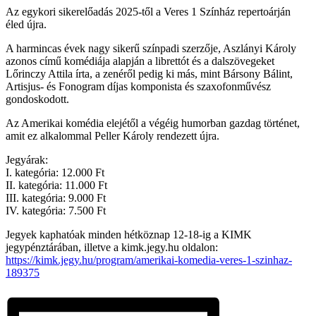
Az egykori sikerelőadás 2025-től a Veres 1 Színház repertoárján
éled újra.
A harmincas évek nagy sikerű színpadi szerzője, Aszlányi Károly
azonos című komédiája alapján a librettót és a dalszövegeket
Lőrinczy Attila írta, a zenéről pedig ki más, mint Bársony Bálint,
Artisjus- és Fonogram díjas komponista és szaxofonművész
gondoskodott.
Az Amerikai komédia elejétől a végéig humorban gazdag történet,
amit ez alkalommal Peller Károly rendezett újra.
Jegyárak:
I. kategória: 12.000 Ft
II. kategória: 11.000 Ft
III. kategória: 9.000 Ft
IV. kategória: 7.500 Ft
Jegyek kaphatóak minden hétköznap 12-18-ig a KIMK
jegypénztárában, illetve a kimk.jegy.hu oldalon:
https://kimk.jegy.hu/program/amerikai-komedia-veres-1-szinhaz-
189375