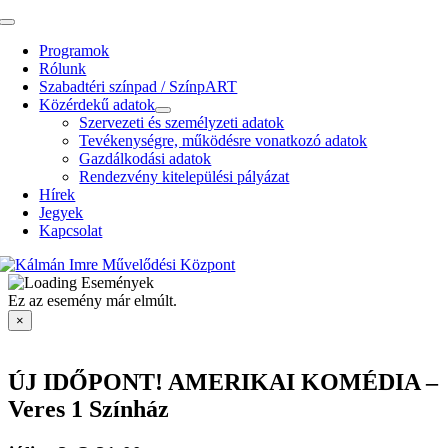
Kihagyás
Toggle
Navigation
Programok
Rólunk
Szabadtéri színpad / SzínpART
Közérdekű adatok
Szervezeti és személyzeti adatok
Tevékenységre, működésre vonatkozó adatok
Gazdálkodási adatok
Rendezvény kitelepülési pályázat
Hírek
Jegyek
Kapcsolat
Ez az esemény már elmúlt.
×
ÚJ IDŐPONT! AMERIKAI KOMÉDIA –
Veres 1 Színház