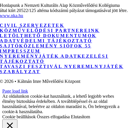
Honlapunk a Nemzeti Kulturális Alap Közművelődési Kollégiuma
által kiírt 20522/125 altéma kódszámú pályázat támogatásával jött létre.
www.nka.hu
CIVIL SZERVEZETEK
KÖZMŰVELŐDÉSI PARTNEREINK
LETÖLTHETŐ DOKUMENTUMOK
ADATVÉDELMI TÁJÉKOZTATÓ
SAJTÓKÖZLEMÉNY SIÓFOK 55
IMPRESSZUM
NYEREMÉNYJÁTÉK ADATKEZELÉSI
TÁJÉKOZTATÓ
TAVASZI FESZTIVÁL NYEREMLNYJÁTÉK
SZABÁLYZAT
© 2026 • Kálmán Imre Művelődési Központ
Page load link
Az oldalunkon cookie-kat használunk, a lehető legjobb webes
élmény biztosítása érdekében. A továbblépéssel és az oldal
használatával, beleértve az oldalon maradást is, Ön beleegyezik a
cookie-k használatába.
Cookie beállítások
Összes elfogadása
Elutasítom