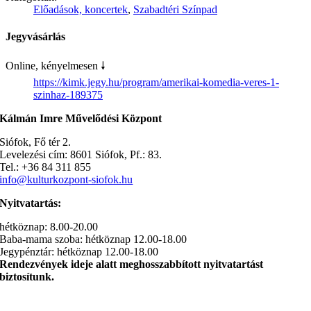
Előadások, koncertek
,
Szabadtéri Színpad
Jegyvásárlás
Online, kényelmesen 🠗
https://kimk.jegy.hu/program/amerikai-komedia-veres-1-
szinhaz-189375
Kálmán Imre Művelődési Központ
Siófok, Fő tér 2.
Levelezési cím: 8601 Siófok, Pf.: 83.
Tel.: +36 84 311 855
info@kulturkozpont-siofok.hu
Nyitvatartás:
hétköznap: 8.00-20.00
Baba-mama szoba: hétköznap 12.00-18.00
Jegypénztár: hétköznap 12.00-18.00
Rendezvények ideje alatt meghosszabbított nyitvatartást
biztosítunk.