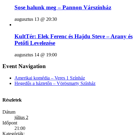
Sose halunk meg – Pannon Várszínház
augusztus 13 @ 20:30
KultTér: Elek Ferenc és Hajdu Steve – Arany és
Petőfi Levelezése
augusztus 14 @ 19:00
Event Navigation
Amerikai komédia – Veres 1 Színház
Hegedűs a háztetőn – Vörösmarty Színház
Részletek
Dátum
július 2
Időpont
21:00
Kategóriák: