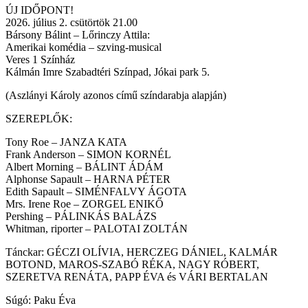
ÚJ IDŐPONT!
2026. július 2. csütörtök 21.00
Bársony Bálint – Lőrinczy Attila:
Amerikai komédia – szving-musical
Veres 1 Színház
Kálmán Imre Szabadtéri Színpad, Jókai park 5.
(Aszlányi Károly azonos című színdarabja alapján)
SZEREPLŐK:
Tony Roe – JANZA KATA
Frank Anderson – SIMON KORNÉL
Albert Morning – BÁLINT ÁDÁM
Alphonse Sapault – HARNA PÉTER
Edith Sapault – SIMÉNFALVY ÁGOTA
Mrs. Irene Roe – ZORGEL ENIKŐ
Pershing – PÁLINKÁS BALÁZS
Whitman, riporter – PALOTAI ZOLTÁN
Tánckar: GÉCZI OLÍVIA, HERCZEG DÁNIEL, KALMÁR
BOTOND, MAROS-SZABÓ RÉKA, NAGY RÓBERT,
SZERETVA RENÁTA, PAPP ÉVA és VÁRI BERTALAN
Súgó: Paku Éva