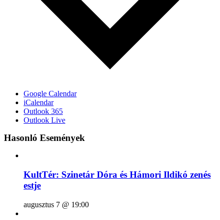
Google Calendar
iCalendar
Outlook 365
Outlook Live
Hasonló Események
KultTér: Szinetár Dóra és Hámori Ildikó zenés
estje
augusztus 7 @ 19:00