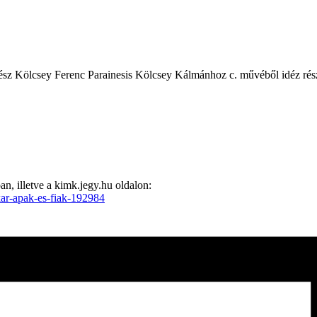
sz Kölcsey Ferenc Parainesis Kölcsey Kálmánhoz c. művéből idéz rész
, illetve a kimk.jegy.hu oldalon:
kar-apak-es-fiak-192984