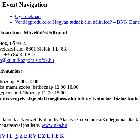
Event Navigation
Gyermeknap
Vendégprodukció: Hogyan tudnék élni nélküled? – BNK Dance
lmán Imre Művelődési Központ
fok, Fő tér 2.
velezési cím: 8601 Siófok, Pf.: 83.
l.: +36 84 311 855
fo@kulturkozpont-siofok.hu
itvatartás:
tköznap: 8.00-20.00
ba-mama szoba: hétköznap 12.00-18.00
gypénztár: hétköznap 12.00-18.00
ndezvények ideje alatt meghosszabbított nyitvatartást biztosítunk.
nlapunk a Nemzeti Kulturális Alap Közművelődési Kollégiuma által ki
ogatásával jött létre.
www.nka.hu
IVIL SZERVEZETEK