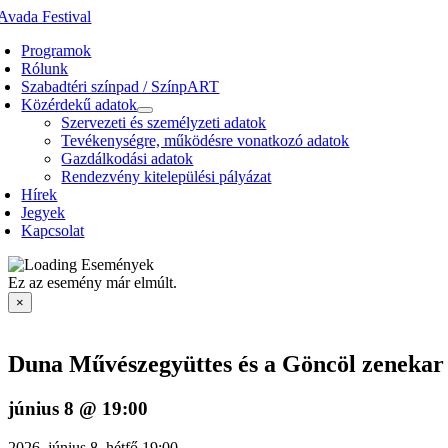
Kihagyás
Programok
Rólunk
Szabadtéri színpad / SzínpART
Közérdekű adatok
Szervezeti és személyzeti adatok
Tevékenységre, működésre vonatkozó adatok
Gazdálkodási adatok
Rendezvény kitelepülési pályázat
Hírek
Jegyek
Kapcsolat
Ez az esemény már elmúlt.
×
Duna Művészegyüttes és a Göncöl zenekar 
június 8 @ 19:00
2026. június 8. hétfő 19:00