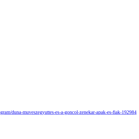
rogram/duna-muveszegyuttes-es-a-goncol-zenekar-apak-es-fiak-192984