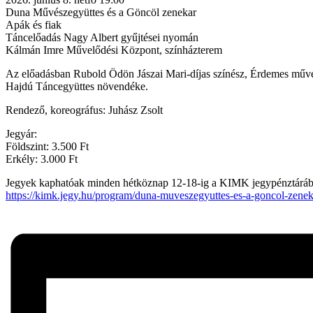
Duna Művészegyüttes és a Göncöl zenekar
Apák és fiak
Táncelőadás Nagy Albert gyűjtései nyomán
Kálmán Imre Művelődési Központ, színházterem
Az előadásban Rubold Ödön Jászai Mari-díjas színész, Érdemes művé
Hajdú Táncegyüttes növendéke.
Rendező, koreográfus: Juhász Zsolt
Jegyár:
Földszint: 3.500 Ft
Erkély: 3.000 Ft
Jegyek kaphatóak minden hétköznap 12-18-ig a KIMK jegypénztárában
https://kimk.jegy.hu/program/duna-muveszegyuttes-es-a-goncol-zene