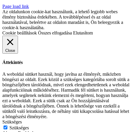
Page load link
Az oldalunkon cookie-kat használunk, a lehető legjobb webes
élmény biztosítása érdekében. A továbblépéssel és az oldal
használatával, beleértve az oldalon maradást is, Ön beleegyezik a
cookie-k használatába.
Cookie beállítások
Összes elfogadása
Elutasítom
Close
Áttekintés
A weboldal sütiket használ, hogy javítsa az élményét, miközben
böngészi az oldalt. Ezek közül a szükséges kategóriába sorolt sütik a
böngészőjében tárolódnak, mivel ezek elengedhetetlenek a weboldal
alapfunkcióinak működéséhez. Harmadik fél sütiket is használunk,
amelyek segítenek nekünk elemezni és megérteni, hogyan használja
ezt a weboldalt. Ezek a sütik csak az Ön hozzájárulásával
tárolódnak a böngészőjében. Önnek is lehetősége van ezektől a
sütiktől való leiratkozásra, de néhány süti kikapcsolása hatással lehet
a böngészési élményére.
Szükséges
Szükséges