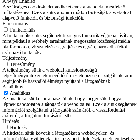
Always Enabled
A szükséges cookie-k elengedhetetlenek a weboldal megfelelő
működéséhez. Ezek a sütik anonim módon biztosítják a weboldal
alapvető funkcióit és biztonsági funkcióit.
Funkcionális
Funkcionális
A funkcionális sütik segítenek bizonyos funkciók végrehajtásában,
mint például a webhely tartalmának megosztása közösségi média
platformokon, visszajelzések gyűjtése és egyéb, harmadik féltől
származó funkciók.
Teljesítmény
Teljesítmény
A teljesítmény sütik a weboldal kulcsfontosságú
teljesítményindexeinek megértésére és elemzésére szolgálnak, ami
segít jobb felhasználói élményt nyújtani a látogatóknak.
Analítikus
Analítikus
Az analitikai sütiket arra használjuk, hogy megértsük, hogyan
lépnek kapcsolatba a látogatók a weboldallal. Ezek a sütik segítenek
információt szolgáltatni a látogatók számáról, a visszafordulási
arányról, a forgalom forrásáról, stb.
Hirdetés
Hirdetés
A hirdetési sütik követik a látogatókat a webhelyeken, és
információkat gyűjtenek a testreszabott hirdetések megjelenítéséhez.