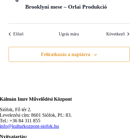
Brooklyni mese – Orlai Produkció
Előző
Ugrás mára
Következő
Feliratkozás a naptárra
Kálmán Imre Művelődési Központ
Siófok, Fő tér 2.
Levelezési cím: 8601 Siófok, Pf.: 83.
Tel.: +36 84 311 855
info@kulturkozpont-siofok.hu
Nyitvatartás: