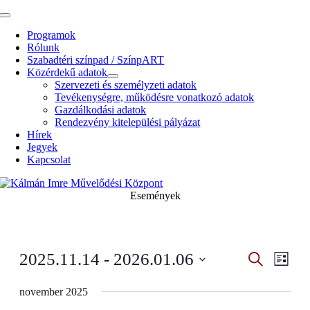
Kihagyás
Toggle
Navigation
Programok
Rólunk
Szabadtéri színpad / SzínpART
Közérdekű adatok
Szervezeti és személyzeti adatok
Tevékenységre, működésre vonatkozó adatok
Gazdálkodási adatok
Rendezvény kitelepülési pályázat
Hírek
Jegyek
Kapcsolat
Események
Esemény
Even
2025.11.14
 - 
2026.01.06
Search
Lista
View
Search
Select
Navig
date.
november 2025
and