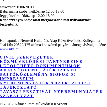
hétköznap: 8.00-20.00
Baba-mama szoba: hétköznap 12.00-18.00
Jegypénztár: hétköznap 12.00-18.00
Rendezvények ideje alatt meghosszabbított nyitvatartást
biztosítunk.
Honlapunk a Nemzeti Kulturális Alap Közművelődési Kollégiuma
által kiírt 20522/125 altéma kódszámú pályázat támogatásával jött létre.
www.nka.hu
CIVIL SZERVEZETEK
KÖZMŰVELŐDÉSI PARTNEREINK
LETÖLTHETŐ DOKUMENTUMOK
ADATVÉDELMI TÁJÉKOZTATÓ
SAJTÓKÖZLEMÉNY SIÓFOK 55
IMPRESSZUM
NYEREMÉNYJÁTÉK ADATKEZELÉSI
TÁJÉKOZTATÓ
TAVASZI FESZTIVÁL NYEREMLNYJÁTÉK
SZABÁLYZAT
© 2026 • Kálmán Imre Művelődési Központ