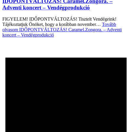
IDŐPONTVÁLTOZÁS! Caramel.Zongora. –
Adventi koncert – Vendégprodukció
FIGYELEM! IDŐPONTVÁLTOZÁS! Tisztelt Vendégeink!
Tájékoztatjuk Önöket, hogy a korábban november…
Tovább
olvasom
IDŐPONTVÁLTOZÁS! Caramel.Zongora. – Adventi
koncert – Vendégprodukció