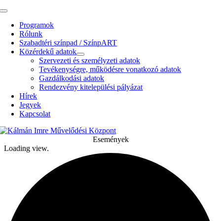
Kihagyás
Toggle
Navigation
Programok
Rólunk
Szabadtéri színpad / SzínpART
Közérdekű adatok
Szervezeti és személyzeti adatok
Tevékenységre, működésre vonatkozó adatok
Gazdálkodási adatok
Rendezvény kitelepülési pályázat
Hírek
Jegyek
Kapcsolat
Események
Loading view.