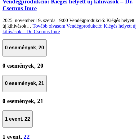
Vendégprodukció: Kiégés helyett új kihívások – Dr.
Csernus Imre
2025. november 19. szerda 19:00 Vendégprodukció: Kiégés helyett
új kihívások…
Tovább olvasom
Vendégprodukció: Kiégés helyett új
kihívások – Dr. Csernus Imre
0 események,
20
0 események,
20
0 események,
21
0 események,
21
1 event,
22
1 event,
22