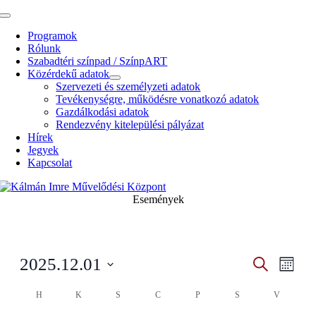
Kihagyás
Toggle
Navigation
Programok
Rólunk
Szabadtéri színpad / SzínpART
Közérdekű adatok
Szervezeti és személyzeti adatok
Tevékenységre, működésre vonatkozó adatok
Gazdálkodási adatok
Rendezvény kitelepülési pályázat
Hírek
Jegyek
Kapcsolat
Események
Esemény
Even
2025.12.01
Search
Havi
View
Search
Select
Navig
Calendar
date.
H
K
S
C
P
S
V
and