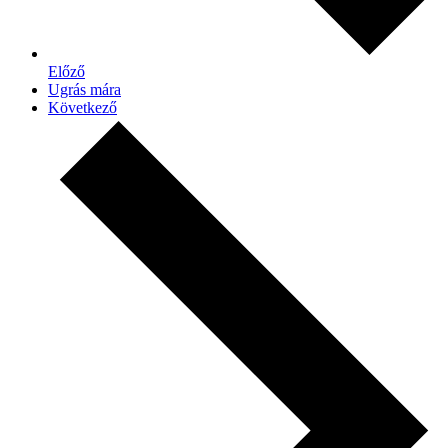
Előző
Ugrás mára
Következő