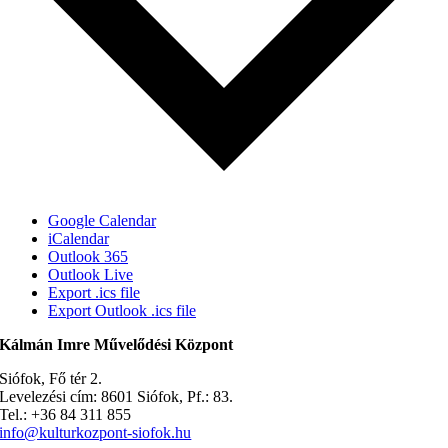
Google Calendar
iCalendar
Outlook 365
Outlook Live
Export .ics file
Export Outlook .ics file
Kálmán Imre Művelődési Központ
Siófok, Fő tér 2.
Levelezési cím: 8601 Siófok, Pf.: 83.
Tel.: +36 84 311 855
info@kulturkozpont-siofok.hu