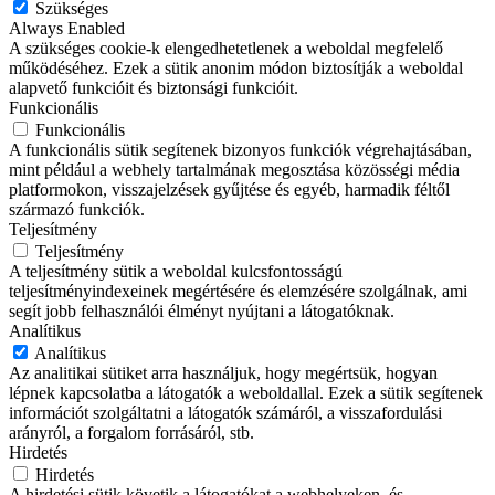
Szükséges
Always Enabled
A szükséges cookie-k elengedhetetlenek a weboldal megfelelő
működéséhez. Ezek a sütik anonim módon biztosítják a weboldal
alapvető funkcióit és biztonsági funkcióit.
Funkcionális
Funkcionális
A funkcionális sütik segítenek bizonyos funkciók végrehajtásában,
mint például a webhely tartalmának megosztása közösségi média
platformokon, visszajelzések gyűjtése és egyéb, harmadik féltől
származó funkciók.
Teljesítmény
Teljesítmény
A teljesítmény sütik a weboldal kulcsfontosságú
teljesítményindexeinek megértésére és elemzésére szolgálnak, ami
segít jobb felhasználói élményt nyújtani a látogatóknak.
Analítikus
Analítikus
Az analitikai sütiket arra használjuk, hogy megértsük, hogyan
lépnek kapcsolatba a látogatók a weboldallal. Ezek a sütik segítenek
információt szolgáltatni a látogatók számáról, a visszafordulási
arányról, a forgalom forrásáról, stb.
Hirdetés
Hirdetés
A hirdetési sütik követik a látogatókat a webhelyeken, és