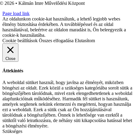
© 2026 • Kálmán Imre Művelődési Központ
Page load link
Az oldalunkon cookie-kat használunk, a lehető legjobb webes
élmény biztosítása érdekében. A továbblépéssel és az oldal
használatával, beleértve az oldalon maradást is, Ön beleegyezik a
cookie-k használatába.
Cookie beállítások
Összes elfogadása
Elutasítom
Close
Áttekintés
A weboldal sütiket használ, hogy javítsa az élményét, miközben
böngészi az oldalt. Ezek közül a szükséges kategóriába sorolt sütik a
böngészőjében tárolódnak, mivel ezek elengedhetetlenek a weboldal
alapfunkcióinak működéséhez. Harmadik fél sütiket is használunk,
amelyek segítenek nekünk elemezni és megérteni, hogyan használja
ezt a weboldalt. Ezek a sütik csak az Ön hozzájárulásával
tárolódnak a böngészőjében. Önnek is lehetősége van ezektől a
sütiktől való leiratkozásra, de néhány süti kikapcsolása hatással lehet
a böngészési élményére.
Szükséges