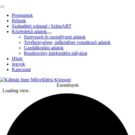
Kihagyás
Toggle
Navigation
Programok
Rólunk
Szabadtéri színpad / SzínpART
Közérdekű adatok
Szervezeti és személyzeti adatok
Tevékenységre, működésre vonatkozó adatok
Gazdálkodási adatok
Rendezvény kitelepülési pályázat
Hírek
Jegyek
Kapcsolat
Események
Loading view.