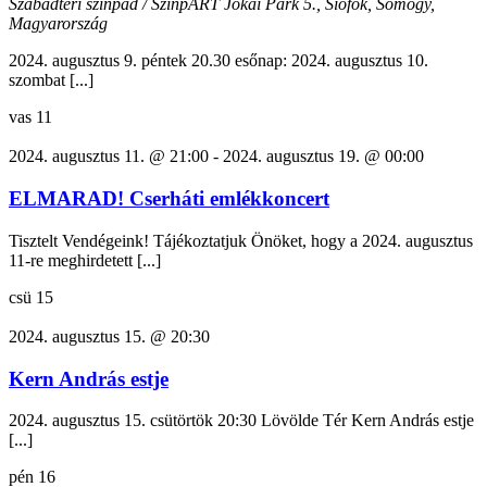
Szabadtéri színpad / SzínpART
Jókai Park 5., Siófok, Somogy,
Magyarország
2024. augusztus 9. péntek 20.30 esőnap: 2024. augusztus 10.
szombat [...]
vas
11
2024. augusztus 11. @ 21:00
-
2024. augusztus 19. @ 00:00
ELMARAD! Cserháti emlékkoncert
Tisztelt Vendégeink! Tájékoztatjuk Önöket, hogy a 2024. augusztus
11-re meghirdetett [...]
csü
15
2024. augusztus 15. @ 20:30
Kern András estje
2024. augusztus 15. csütörtök 20:30 Lövölde Tér Kern András estje
[...]
pén
16