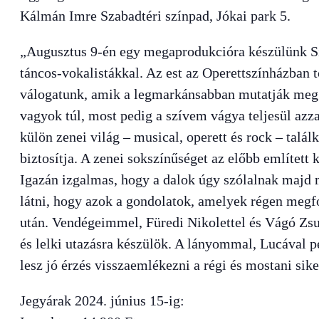
Kálmán Imre Szabadtéri színpad, Jókai park 5.
„Augusztus 9-én egy megaprodukcióra készülünk S
táncos-vokalistákkal. Az est az Operettszínházban t
válogatunk, amik a legmarkánsabban mutatják meg a
vagyok túl, most pedig a szívem vágya teljesül azz
külön zenei világ – musical, operett és rock – talá
biztosítja. A zenei sokszínűséget az előbb említett
Igazán izgalmas, hogy a dalok úgy szólalnak majd m
látni, hogy azok a gondolatok, amelyek régen megf
után. Vendégeimmel, Füredi Nikolettel és Vágó Zsuz
és lelki utazásra készülök. A lányommal, Lucával
lesz jó érzés visszaemlékezni a régi és mostani si
Jegyárak 2024. június 15-ig: