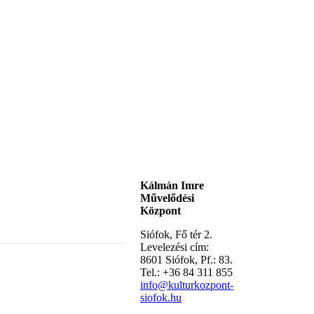
Kálmán Imre
Művelődési
Központ
Siófok, Fő tér 2.
Levelezési cím:
8601 Siófok, Pf.: 83.
Tel.: +36 84 311 855
info@kulturkozpont-
siofok.hu