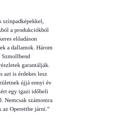
s színpadképekkel,
okból a produkciókból
keres előadáson
ezek a dallamok. Három
cz Szmollbend
észletek garantálják.
 azt is érdekes lesz
ületnek újjá ennyi év
rt egy igazi időbeli
dal. Nemcsak számomra
 az Operettbe járni.”