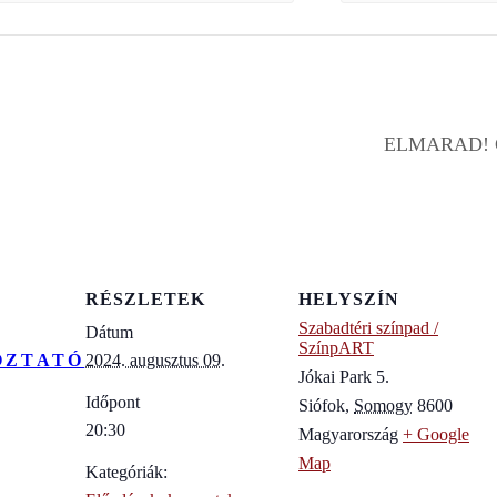
ELMARAD! Cs
RÉSZLETEK
HELYSZÍN
Szabadtéri színpad /
Dátum
SzínpART
OZTATÓ
2024. augusztus 09.
Jókai Park 5.
Időpont
Siófok
,
Somogy
8600
20:30
Magyarország
+ Google
Map
Kategóriák: