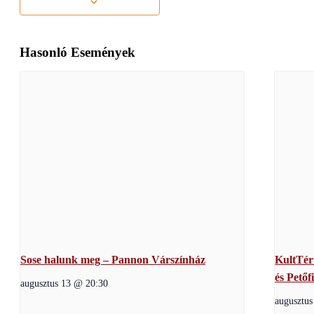
Hasonló Események
Sose halunk meg – Pannon Várszínház
KultTér
és Petőf
augusztus 13 @ 20:30
augusztu