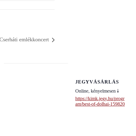
erháti emlékkoncert
JEGYVÁSÁRLÁS
Online, kényelmesen 🠗
https://kimk.jegy.hu/progr
am/best-of-dolhai-159820