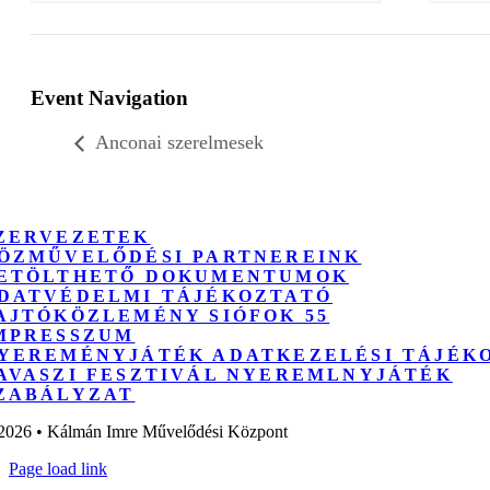
Event Navigation
Anconai szerelmesek
ZERVEZETEK
ÖZMŰVELŐDÉSI PARTNEREINK
ETÖLTHETŐ DOKUMENTUMOK
DATVÉDELMI TÁJÉKOZTATÓ
AJTÓKÖZLEMÉNY SIÓFOK 55
MPRESSZUM
YEREMÉNYJÁTÉK ADATKEZELÉSI TÁJÉK
AVASZI FESZTIVÁL NYEREMLNYJÁTÉK
ZABÁLYZAT
2026 • Kálmán Imre Művelődési Központ
Page load link
Go