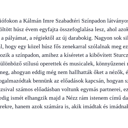
iófokon a Kálmán Imre Szabadtéri Színpadon látványo
öltött húsz évem egyfajta összefoglalása lesz, ahol az
 pályámat, a régiektől az új darabokig. Nagyon sok si
al, hogy egy közel húsz fős zenekarral szólalnak meg 
lkozik a színpadon, amihez a kíséretet a kibővített Stur
 különböző stílusú operettek és musicalek, könnyűzenei r
eg, ahogyan eddig még nem hallhatták őket a nézők, és
ogalmazódtak bennünk az előadások kapcsán, hogyan sz
sival számos előadásban voltunk egymás partnerei, ezé
 pedig ismét elhangzik majd a Nézz rám istenem című 
kerekre, hanem azok számára is, akik imádtak és imádnak