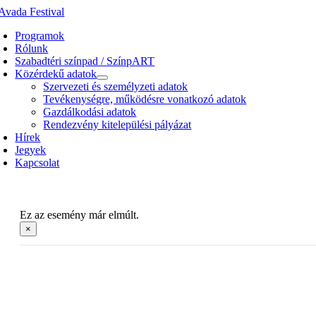
Kihagyás
Programok
Rólunk
Szabadtéri színpad / SzínpART
Közérdekű adatok
Szervezeti és személyzeti adatok
Tevékenységre, működésre vonatkozó adatok
Gazdálkodási adatok
Rendezvény kitelepülési pályázat
Hírek
Jegyek
Kapcsolat
Ez az esemény már elmúlt.
×