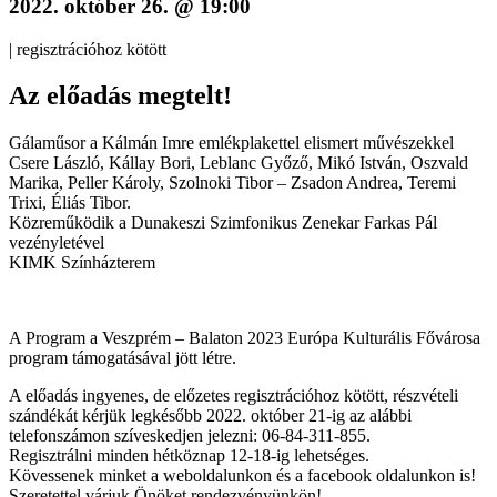
2022. október 26. @ 19:00
|
regisztrációhoz kötött
Az előadás megtelt!
Gálaműsor a Kálmán Imre emlékplakettel elismert művészekkel
Csere László, Kállay Bori, Leblanc Győző, Mikó István, Oszvald
Marika, Peller Károly, Szolnoki Tibor – Zsadon Andrea, Teremi
Trixi, Éliás Tibor.
Közreműködik a Dunakeszi Szimfonikus Zenekar Farkas Pál
vezényletével
KIMK Színházterem
A Program a Veszprém – Balaton 2023 Európa Kulturális Fővárosa
program támogatásával jött létre.
A előadás ingyenes, de előzetes regisztrációhoz kötött, részvételi
szándékát kérjük legkésőbb 2022. október 21-ig az alábbi
telefonszámon szíveskedjen jelezni: 06-84-311-855.
Regisztrálni minden hétköznap 12-18-ig lehetséges.
Kövessenek minket a weboldalunkon és a facebook oldalunkon is!
Szeretettel várjuk Önöket rendezvényünkön!