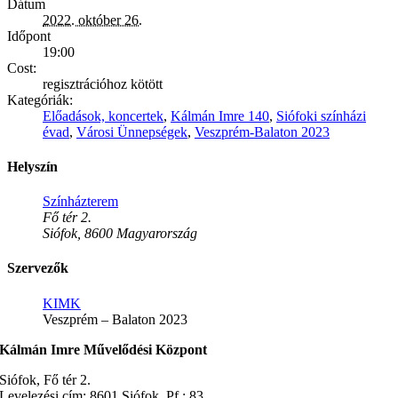
Dátum
2022. október 26.
Időpont
19:00
Cost:
regisztrációhoz kötött
Kategóriák:
Előadások, koncertek
,
Kálmán Imre 140
,
Siófoki színházi
évad
,
Városi Ünnepségek
,
Veszprém-Balaton 2023
Helyszín
Színházterem
Fő tér 2.
Siófok
,
8600
Magyarország
Szervezők
KIMK
Veszprém – Balaton 2023
Kálmán Imre Művelődési Központ
Siófok, Fő tér 2.
Levelezési cím: 8601 Siófok, Pf.: 83.