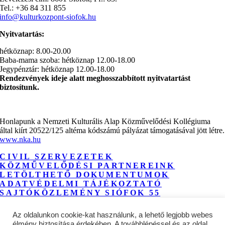
Tel.: +36 84 311 855
info@kulturkozpont-siofok.hu
Nyitvatartás:
hétköznap: 8.00-20.00
Baba-mama szoba: hétköznap 12.00-18.00
Jegypénztár: hétköznap 12.00-18.00
Rendezvények ideje alatt meghosszabbított nyitvatartást
biztosítunk.
Honlapunk a Nemzeti Kulturális Alap Közművelődési Kollégiuma
által kiírt 20522/125 altéma kódszámú pályázat támogatásával jött létre.
www.nka.hu
CIVIL SZERVEZETEK
KÖZMŰVELŐDÉSI PARTNEREINK
LETÖLTHETŐ DOKUMENTUMOK
ADATVÉDELMI TÁJÉKOZTATÓ
SAJTÓKÖZLEMÉNY SIÓFOK 55
IMPRESSZUM
NYEREMÉNYJÁTÉK ADATKEZELÉSI
Az oldalunkon cookie-kat használunk, a lehető legjobb webes
TÁJÉKOZTATÓ
élmény biztosítása érdekében. A továbblépéssel és az oldal