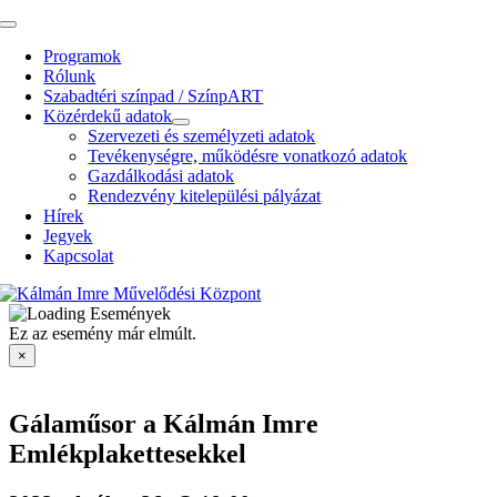
Kihagyás
Toggle
Navigation
Programok
Rólunk
Szabadtéri színpad / SzínpART
Közérdekű adatok
Szervezeti és személyzeti adatok
Tevékenységre, működésre vonatkozó adatok
Gazdálkodási adatok
Rendezvény kitelepülési pályázat
Hírek
Jegyek
Kapcsolat
Ez az esemény már elmúlt.
×
Gálaműsor a Kálmán Imre
Emlékplakettesekkel