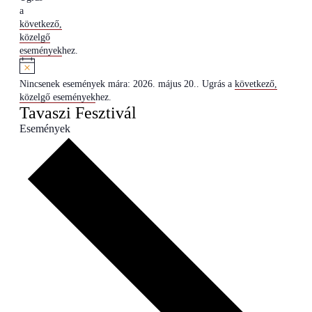
a
következő,
közelgő
események
hez.
Nincsenek események mára: 2026. május 20.. Ugrás a
következő,
közelgő események
hez.
Tavaszi Fesztivál
Események