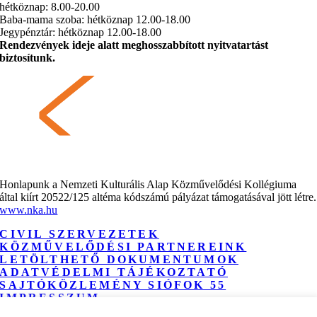
hétköznap: 8.00-20.00
Baba-mama szoba: hétköznap 12.00-18.00
Jegypénztár: hétköznap 12.00-18.00
Rendezvények ideje alatt meghosszabbított nyitvatartást
biztosítunk.
Honlapunk a Nemzeti Kulturális Alap Közművelődési Kollégiuma
által kiírt 20522/125 altéma kódszámú pályázat támogatásával jött létre.
www.nka.hu
CIVIL SZERVEZETEK
KÖZMŰVELŐDÉSI PARTNEREINK
LETÖLTHETŐ DOKUMENTUMOK
ADATVÉDELMI TÁJÉKOZTATÓ
SAJTÓKÖZLEMÉNY SIÓFOK 55
IMPRESSZUM
NYEREMÉNYJÁTÉK ADATKEZELÉSI