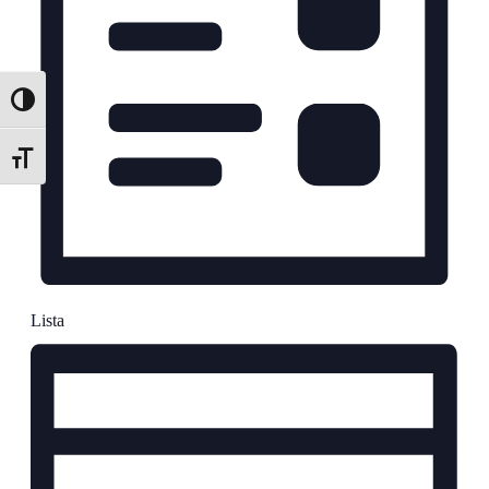
Nagy kontraszt váltása
Betűméret váltása
Lista