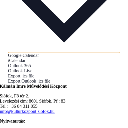
Google Calendar
iCalendar
Outlook 365
Outlook Live
Export .ics file
Export Outlook .ics file
Kálmán Imre Művelődési Központ
Siófok, Fő tér 2.
Levelezési cím: 8601 Siófok, Pf.: 83.
Tel.: +36 84 311 855
info@kulturkozpont-siofok.hu
Nyitvatartás: