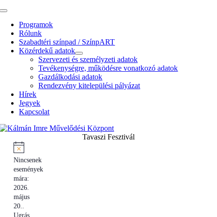
Kihagyás
Toggle
Navigation
Programok
Rólunk
Szabadtéri színpad / SzínpART
Közérdekű adatok
Szervezeti és személyzeti adatok
Tevékenységre, működésre vonatkozó adatok
Gazdálkodási adatok
Rendezvény kitelepülési pályázat
Hírek
Jegyek
Kapcsolat
Tavaszi Fesztivál
Nincsenek
események
mára:
2026.
május
20..
Ugrás