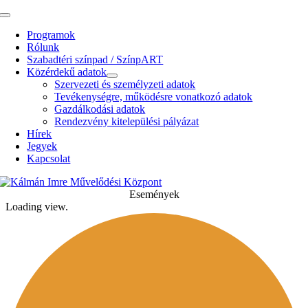
Kihagyás
Toggle
Navigation
Programok
Rólunk
Szabadtéri színpad / SzínpART
Közérdekű adatok
Szervezeti és személyzeti adatok
Tevékenységre, működésre vonatkozó adatok
Gazdálkodási adatok
Rendezvény kitelepülési pályázat
Hírek
Jegyek
Kapcsolat
Események
Loading view.