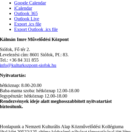
Google Calendar
iCalendar
Outlook 365
Outlook Live
Export .ics file
Export Outlook .ics file
Kálmán Imre Művelődési Központ
Siófok, Fő tér 2.
Levelezési cím: 8601 Siófok, Pf.: 83.
Tel.: +36 84 311 855
info@kulturkozpont-siofok.hu
Nyitvatartás:
hétköznap: 8.00-20.00
Baba-mama szoba: hétköznap 12.00-18.00
Jegypénztár: hétköznap 12.00-18.00
Rendezvények ideje alatt meghosszabbított nyitvatartást
biztosítunk.
Honlapunk a Nemzeti Kulturális Alap Közművelődési Kollégiuma
által kiírt 20522/125 altéma kódszámú pályázat támogatásával jött létre.