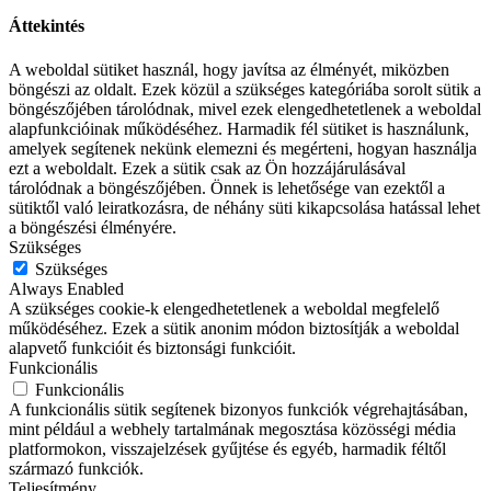
Áttekintés
A weboldal sütiket használ, hogy javítsa az élményét, miközben
böngészi az oldalt. Ezek közül a szükséges kategóriába sorolt sütik a
böngészőjében tárolódnak, mivel ezek elengedhetetlenek a weboldal
alapfunkcióinak működéséhez. Harmadik fél sütiket is használunk,
amelyek segítenek nekünk elemezni és megérteni, hogyan használja
ezt a weboldalt. Ezek a sütik csak az Ön hozzájárulásával
tárolódnak a böngészőjében. Önnek is lehetősége van ezektől a
sütiktől való leiratkozásra, de néhány süti kikapcsolása hatással lehet
a böngészési élményére.
Szükséges
Szükséges
Always Enabled
A szükséges cookie-k elengedhetetlenek a weboldal megfelelő
működéséhez. Ezek a sütik anonim módon biztosítják a weboldal
alapvető funkcióit és biztonsági funkcióit.
Funkcionális
Funkcionális
A funkcionális sütik segítenek bizonyos funkciók végrehajtásában,
mint például a webhely tartalmának megosztása közösségi média
platformokon, visszajelzések gyűjtése és egyéb, harmadik féltől
származó funkciók.
Teljesítmény