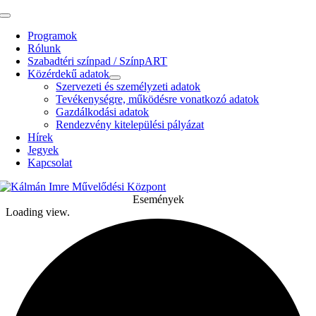
Kihagyás
Toggle
Navigation
Programok
Rólunk
Szabadtéri színpad / SzínpART
Közérdekű adatok
Szervezeti és személyzeti adatok
Tevékenységre, működésre vonatkozó adatok
Gazdálkodási adatok
Rendezvény kitelepülési pályázat
Hírek
Jegyek
Kapcsolat
Események
Loading view.