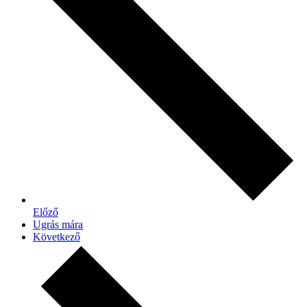
Előző
Ugrás mára
Következő