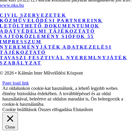
www.nka.hu
CIVIL SZERVEZETEK
KÖZMŰVELŐDÉSI PARTNEREINK
LETÖLTHETŐ DOKUMENTUMOK
ADATVÉDELMI TÁJÉKOZTATÓ
SAJTÓKÖZLEMÉNY SIÓFOK 55
IMPRESSZUM
NYEREMÉNYJÁTÉK ADATKEZELÉSI
TÁJÉKOZTATÓ
TAVASZI FESZTIVÁL NYEREMLNYJÁTÉK
SZABÁLYZAT
© 2026 • Kálmán Imre Művelődési Központ
Page load link
Az oldalunkon cookie-kat használunk, a lehető legjobb webes
élmény biztosítása érdekében. A továbblépéssel és az oldal
használatával, beleértve az oldalon maradást is, Ön beleegyezik a
cookie-k használatába.
Cookie beállítások
Összes elfogadása
Elutasítom
Close