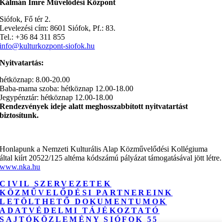
Kálmán Imre Művelődési Központ
Siófok, Fő tér 2.
Levelezési cím: 8601 Siófok, Pf.: 83.
Tel.: +36 84 311 855
info@kulturkozpont-siofok.hu
Nyitvatartás:
hétköznap: 8.00-20.00
Baba-mama szoba: hétköznap 12.00-18.00
Jegypénztár: hétköznap 12.00-18.00
Rendezvények ideje alatt meghosszabbított nyitvatartást
biztosítunk.
Honlapunk a Nemzeti Kulturális Alap Közművelődési Kollégiuma
által kiírt 20522/125 altéma kódszámú pályázat támogatásával jött létre.
www.nka.hu
CIVIL SZERVEZETEK
KÖZMŰVELŐDÉSI PARTNEREINK
LETÖLTHETŐ DOKUMENTUMOK
ADATVÉDELMI TÁJÉKOZTATÓ
SAJTÓKÖZLEMÉNY SIÓFOK 55