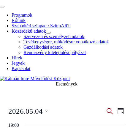
Kihagyás
Toggle
Navigation
Programok
Rólunk
Szabadtéri színpad / SzínpART
Közérdekű adatok
Szervezeti és személyzeti adatok
Tevékenységre, működésre vonatkozó adatok
Gazdálkodási adatok
Rendezvény kitelepülési pályázat
Hírek
Jegyek
Kapcsolat
Események
Esemény
Even
2026.05.04
Search
Napi
View
Search
Select
Navig
date.
19:00
and