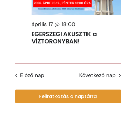
View
Jegyek
Navi
április 17 @ 18:00
Kapcsolat
EGERSZEGI AKUSZTIK a
VÍZTORONYBAN!
Előző nap
Következő nap
Feliratkozás a naptárra