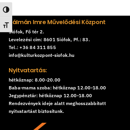
Nagy kontraszt váltása
Kálmán Imre Művelődési Központ
Betűméret váltása
Siófok, Fő tér 2.
Levelezési cím: 8601 Siófok, Pf.: 83.
Tel.: +36 84 311 855
info@kulturkozpont-siofok.hu
Nyitvatartás:
hétköznap: 8.00-20.00
Baba-mama szoba: hétköznap 12.00-18.00
Jegypénztár: hétköznap 12.00-18.00
Rendezvények ideje alatt meghosszabbított
nyitvatartást biztosítunk.