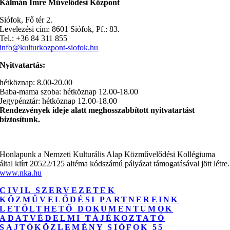
Kálmán Imre Művelődési Központ
Siófok, Fő tér 2.
Levelezési cím: 8601 Siófok, Pf.: 83.
Tel.: +36 84 311 855
info@kulturkozpont-siofok.hu
Nyitvatartás:
hétköznap: 8.00-20.00
Baba-mama szoba: hétköznap 12.00-18.00
Jegypénztár: hétköznap 12.00-18.00
Rendezvények ideje alatt meghosszabbított nyitvatartást
biztosítunk.
Honlapunk a Nemzeti Kulturális Alap Közművelődési Kollégiuma
által kiírt 20522/125 altéma kódszámú pályázat támogatásával jött létre.
www.nka.hu
CIVIL SZERVEZETEK
KÖZMŰVELŐDÉSI PARTNEREINK
LETÖLTHETŐ DOKUMENTUMOK
ADATVÉDELMI TÁJÉKOZTATÓ
SAJTÓKÖZLEMÉNY SIÓFOK 55