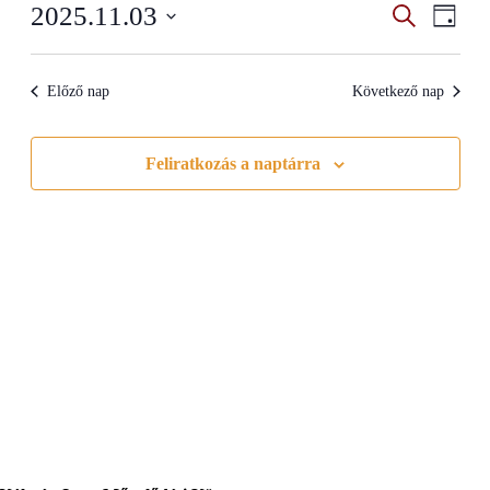
Esemény
Even
2025.11.03
Search
Napi
View
Search
Select
Navig
date.
and
Előző nap
Következő nap
Views
Navigati
Feliratkozás a naptárra