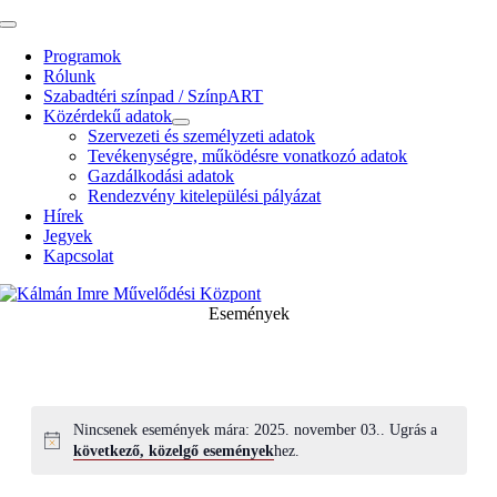
Kihagyás
Toggle
Navigation
Programok
Rólunk
Szabadtéri színpad / SzínpART
Közérdekű adatok
Szervezeti és személyzeti adatok
Tevékenységre, működésre vonatkozó adatok
Gazdálkodási adatok
Rendezvény kitelepülési pályázat
Hírek
Jegyek
Kapcsolat
Események
Nincsenek események mára: 2025. november 03.. Ugrás a
következő, közelgő események
hez.