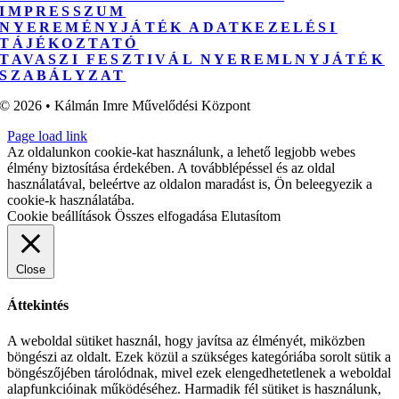
IMPRESSZUM
NYEREMÉNYJÁTÉK ADATKEZELÉSI
TÁJÉKOZTATÓ
TAVASZI FESZTIVÁL NYEREMLNYJÁTÉK
SZABÁLYZAT
© 2026 • Kálmán Imre Művelődési Központ
Page load link
Az oldalunkon cookie-kat használunk, a lehető legjobb webes
élmény biztosítása érdekében. A továbblépéssel és az oldal
használatával, beleértve az oldalon maradást is, Ön beleegyezik a
cookie-k használatába.
Cookie beállítások
Összes elfogadása
Elutasítom
Close
Áttekintés
A weboldal sütiket használ, hogy javítsa az élményét, miközben
böngészi az oldalt. Ezek közül a szükséges kategóriába sorolt sütik a
böngészőjében tárolódnak, mivel ezek elengedhetetlenek a weboldal
alapfunkcióinak működéséhez. Harmadik fél sütiket is használunk,