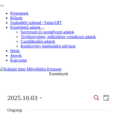
Kihagyás
Toggle
Navigation
Programok
Rólunk
Szabadtéri színpad / SzínpART
Közérdekű adatok
Szervezeti és személyzeti adatok
Tevékenységre, működésre vonatkozó adatok
Gazdálkodási adatok
Rendezvény kitelepülési pályázat
Hírek
Jegyek
Kapcsolat
Események
Esemény
Even
2025.10.03
Search
Napi
View
Search
Select
Navig
date.
Ongoing
and