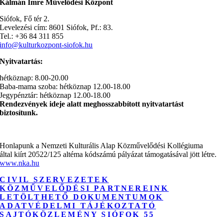
Kálmán Imre Művelődési Központ
Siófok, Fő tér 2.
Levelezési cím: 8601 Siófok, Pf.: 83.
Tel.: +36 84 311 855
info@kulturkozpont-siofok.hu
Nyitvatartás:
hétköznap: 8.00-20.00
Baba-mama szoba: hétköznap 12.00-18.00
Jegypénztár: hétköznap 12.00-18.00
Rendezvények ideje alatt meghosszabbított nyitvatartást
biztosítunk.
Honlapunk a Nemzeti Kulturális Alap Közművelődési Kollégiuma
által kiírt 20522/125 altéma kódszámú pályázat támogatásával jött létre.
www.nka.hu
CIVIL SZERVEZETEK
KÖZMŰVELŐDÉSI PARTNEREINK
LETÖLTHETŐ DOKUMENTUMOK
ADATVÉDELMI TÁJÉKOZTATÓ
SAJTÓKÖZLEMÉNY SIÓFOK 55