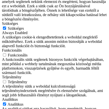
amelyek segítenek nekünk elemezni és megérteni, hogyan használja
ezt a weboldalt. Ezek a sütik csak az Ön hozzájárulásával
tárolódnak a böngészőjében. Önnek is lehetősége van ezektől a
sütiktől való leiratkozásra, de néhány süti kikapcsolása hatással lehet
a böngészési élményére.
Szükséges
Szükséges
Always Enabled
A szükséges cookie-k elengedhetetlenek a weboldal megfelelő
működéséhez. Ezek a sütik anonim módon biztosítják a weboldal
alapvető funkcióit és biztonsági funkcióit.
Funkcionális
Funkcionális
A funkcionális sütik segítenek bizonyos funkciók végrehajtásában,
mint például a webhely tartalmának megosztása közösségi média
platformokon, visszajelzések gyűjtése és egyéb, harmadik féltől
származó funkciók.
Teljesítmény
Teljesítmény
A teljesítmény sütik a weboldal kulcsfontosságú
teljesítményindexeinek megértésére és elemzésére szolgálnak, ami
segít jobb felhasználói élményt nyújtani a látogatóknak.
Analítikus
Analítikus
Az analitikai sütiket arra használjuk, hogy megértsük, hogyan