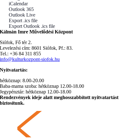
iCalendar
Outlook 365
Outlook Live
Export .ics file
Export Outlook .ics file
Kálmán Imre Művelődési Központ
Siófok, Fő tér 2.
Levelezési cím: 8601 Siófok, Pf.: 83.
Tel.: +36 84 311 855
info@kulturkozpont-siofok.hu
Nyitvatartás:
hétköznap: 8.00-20.00
Baba-mama szoba: hétköznap 12.00-18.00
Jegypénztár: hétköznap 12.00-18.00
Rendezvények ideje alatt meghosszabbított nyitvatartást
biztosítunk.