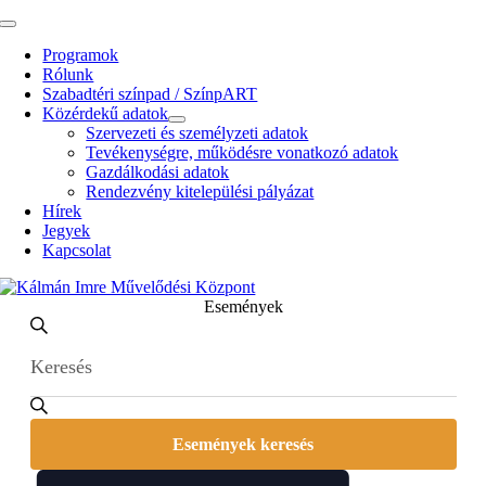
Kihagyás
Toggle
Navigation
Programok
Rólunk
Szabadtéri színpad / SzínpART
Közérdekű adatok
Szervezeti és személyzeti adatok
Tevékenységre, működésre vonatkozó adatok
Gazdálkodási adatok
Rendezvény kitelepülési pályázat
Hírek
Jegyek
Kapcsolat
Események
Események
Enter
Search
Search
Keyword.
and
Search
for
Views
Események
Navigation
by
Események keresés
Keyword.
Event