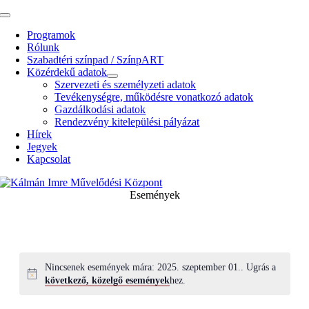
Kihagyás
Toggle
Navigation
Programok
Rólunk
Szabadtéri színpad / SzínpART
Közérdekű adatok
Szervezeti és személyzeti adatok
Tevékenységre, működésre vonatkozó adatok
Gazdálkodási adatok
Rendezvény kitelepülési pályázat
Hírek
Jegyek
Kapcsolat
Események
Nincsenek események mára: 2025. szeptember 01.. Ugrás a
következő, közelgő események
hez.