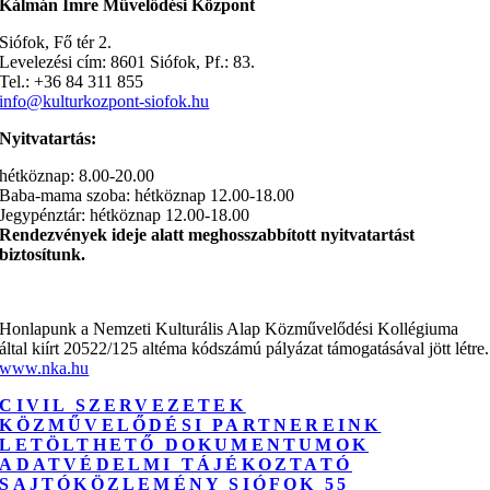
Kálmán Imre Művelődési Központ
Siófok, Fő tér 2.
Levelezési cím: 8601 Siófok, Pf.: 83.
Tel.: +36 84 311 855
info@kulturkozpont-siofok.hu
Nyitvatartás:
hétköznap: 8.00-20.00
Baba-mama szoba: hétköznap 12.00-18.00
Jegypénztár: hétköznap 12.00-18.00
Rendezvények ideje alatt meghosszabbított nyitvatartást
biztosítunk.
Honlapunk a Nemzeti Kulturális Alap Közművelődési Kollégiuma
által kiírt 20522/125 altéma kódszámú pályázat támogatásával jött létre.
www.nka.hu
CIVIL SZERVEZETEK
KÖZMŰVELŐDÉSI PARTNEREINK
LETÖLTHETŐ DOKUMENTUMOK
ADATVÉDELMI TÁJÉKOZTATÓ
SAJTÓKÖZLEMÉNY SIÓFOK 55