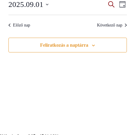
Esemény
Even
2025.09.01
Search
Napi
View
Search
Select
Navig
date.
and
Előző nap
Következő nap
Views
Navigati
Feliratkozás a naptárra