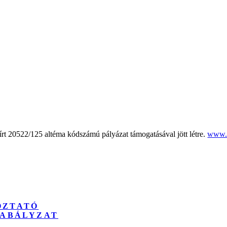
rt 20522/125 altéma kódszámú pályázat támogatásával jött létre.
www.
OZTATÓ
ZABÁLYZAT