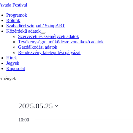
Kihagyás
Programok
Rólunk
Szabadtéri színpad / SzínpART
Közérdekű adatok
Szervezeti és személyzeti adatok
Tevékenységre, működésre vonatkozó adatok
Gazdálkodási adatok
Rendezvény kitelepülési pályázat
Hírek
Jegyek
Kapcsolat
emények
2025.05.25
Select
date.
10:00