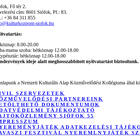
fok, Fő tér 2.
velezési cím: 8601 Siófok, Pf.: 83.
l.: +36 84 311 855
fo@kulturkozpont-siofok.hu
itvatartás:
tköznap: 8.00-20.00
ba-mama szoba: hétköznap 12.00-18.00
gypénztár: hétköznap 12.00-18.00
ndezvények ideje alatt meghosszabbított nyitvatartást biztosítunk.
nlapunk a Nemzeti Kulturális Alap Közművelődési Kollégiuma által kií
IVIL SZERVEZETEK
ÖZMŰVELŐDÉSI PARTNEREINK
ETÖLTHETŐ DOKUMENTUMOK
DATVÉDELMI TÁJÉKOZTATÓ
AJTÓKÖZLEMÉNY SIÓFOK 55
MPRESSZUM
YEREMÉNYJÁTÉK ADATKEZELÉSI TÁJÉK
AVASZI FESZTIVÁL NYEREMLNYJÁTÉK S