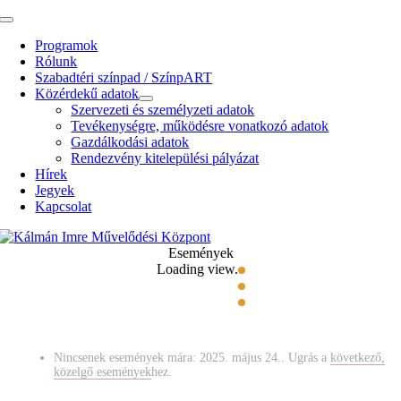
Kihagyás
Toggle
Navigation
Programok
Rólunk
Szabadtéri színpad / SzínpART
Közérdekű adatok
Szervezeti és személyzeti adatok
Tevékenységre, működésre vonatkozó adatok
Gazdálkodási adatok
Rendezvény kitelepülési pályázat
Hírek
Jegyek
Kapcsolat
Események
Loading view.
Nincsenek események mára: 2025. május 24.. Ugrás a
következő,
közelgő események
hez.