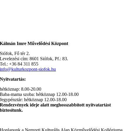
Kálmán Imre Művelődési Központ
Siófok, Fő tér 2.
Levelezési cím: 8601 Siófok, Pf.: 83.
Tel.: +36 84 311 855
info@kulturkozpont-siofok.hu
Nyitvatartás:
hétköznap: 8.00-20.00
Baba-mama szoba: hétköznap 12.00-18.00
Jegypénztár: hétköznap 12.00-18.00
Rendezvények ideje alatt meghosszabbított nyitvatartást
biztosítunk.
Honlapunk a Nemzeti Kulturális Alap Közművelődési Kollégiuma