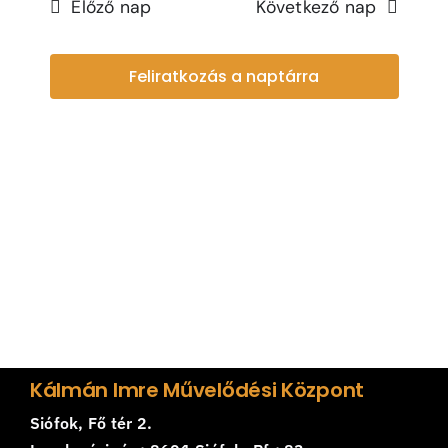
Navi
Sea
Előző nap
Következő nap
and
Feliratkozás a naptárra
Vie
Navi
Kálmán Imre Művelődési Központ
Siófok, Fő tér 2.