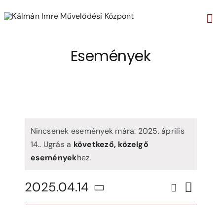
Kihagyás
Tog
Nav
Események
Nincsenek események mára: 2025. április
14.. Ugrás a
következő, közelgő
események
hez.
Even
2025.04.14
Search
Ese
Napi
Select
Vie
date.