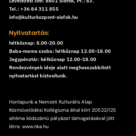
Levelezési cím: 8601 Siófok, Pf.: 83.
Tel.: +36 84 311 855
info@kulturkozpont-siofok.hu
Nyitvatartás:
hétköznap: 8.00-20.00
Baba-mama szoba: hétköznap 12.00-18.00
Jegypénztár: hétköznap 12.00-18.00
Rendezvények ideje alatt meghosszabbított
nyitvatartást biztosítunk.
Honlapunk a Nemzeti Kulturális Alap
Közművelődési Kollégiuma által kiírt 20522/125
altéma kódszámú pályázat támogatásával jött
létre.
www.nka.hu