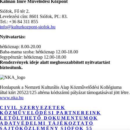
Kálmán Imre Művelődési Központ
Siófok, Fő tér 2.
Levelezési cím: 8601 Siófok, Pf.: 83.
Tel.: +36 84 311 855
info@kulturkozpont-siofok.hu
Nyitvatartás:
hétköznap: 8.00-20.00
Baba-mama szoba: hétköznap 12.00-18.00
Jegypénztár: hétköznap 12.00-18.00
Rendezvények ideje alatt meghosszabbított nyitvatartást
biztosítunk.
Honlapunk a Nemzeti Kulturális Alap Közművelődési Kollégiuma
által kiírt 20522/125 altéma kódszámú pályázat támogatásával jött létre.
www.nka.hu
CIVIL SZERVEZETEK
KÖZMŰVELŐDÉSI PARTNEREINK
LETÖLTHETŐ DOKUMENTUMOK
ADATVÉDELMI TÁJÉKOZTATÓ
SAJTÓKÖZLEMÉNY SIÓFOK 55