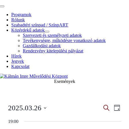
Kihagyás
Toggle
Navigation
Programok
Rólunk
Szabadtéri színpad / SzínpART
Közérdekű adatok
Szervezeti és személyzeti adatok
Tevékenységre, működésre vonatkozó adatok
Gazdálkodási adatok
Rendezvény kitelepülési pályázat
Hírek
Jegyek
Kapcsolat
Események
Esemény
Even
2025.03.26
Search
Napi
View
Search
Select
Navig
date.
19:00
and