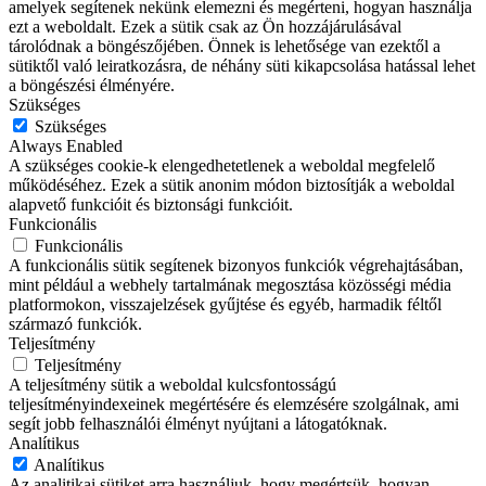
amelyek segítenek nekünk elemezni és megérteni, hogyan használja
ezt a weboldalt. Ezek a sütik csak az Ön hozzájárulásával
tárolódnak a böngészőjében. Önnek is lehetősége van ezektől a
sütiktől való leiratkozásra, de néhány süti kikapcsolása hatással lehet
a böngészési élményére.
Szükséges
Szükséges
Always Enabled
A szükséges cookie-k elengedhetetlenek a weboldal megfelelő
működéséhez. Ezek a sütik anonim módon biztosítják a weboldal
alapvető funkcióit és biztonsági funkcióit.
Funkcionális
Funkcionális
A funkcionális sütik segítenek bizonyos funkciók végrehajtásában,
mint például a webhely tartalmának megosztása közösségi média
platformokon, visszajelzések gyűjtése és egyéb, harmadik féltől
származó funkciók.
Teljesítmény
Teljesítmény
A teljesítmény sütik a weboldal kulcsfontosságú
teljesítményindexeinek megértésére és elemzésére szolgálnak, ami
segít jobb felhasználói élményt nyújtani a látogatóknak.
Analítikus
Analítikus
Az analitikai sütiket arra használjuk, hogy megértsük, hogyan