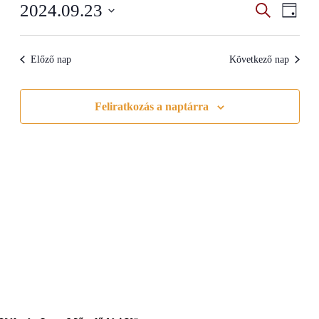
Esemény
Even
2024.09.23
Search
Napi
View
Search
Select
Navig
date.
and
Előző nap
Következő nap
Views
Navigati
Feliratkozás a naptárra