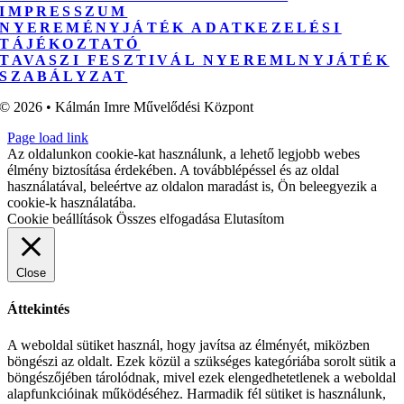
IMPRESSZUM
NYEREMÉNYJÁTÉK ADATKEZELÉSI
TÁJÉKOZTATÓ
TAVASZI FESZTIVÁL NYEREMLNYJÁTÉK
SZABÁLYZAT
© 2026 • Kálmán Imre Művelődési Központ
Page load link
Az oldalunkon cookie-kat használunk, a lehető legjobb webes
élmény biztosítása érdekében. A továbblépéssel és az oldal
használatával, beleértve az oldalon maradást is, Ön beleegyezik a
cookie-k használatába.
Cookie beállítások
Összes elfogadása
Elutasítom
Close
Áttekintés
A weboldal sütiket használ, hogy javítsa az élményét, miközben
böngészi az oldalt. Ezek közül a szükséges kategóriába sorolt sütik a
böngészőjében tárolódnak, mivel ezek elengedhetetlenek a weboldal
alapfunkcióinak működéséhez. Harmadik fél sütiket is használunk,