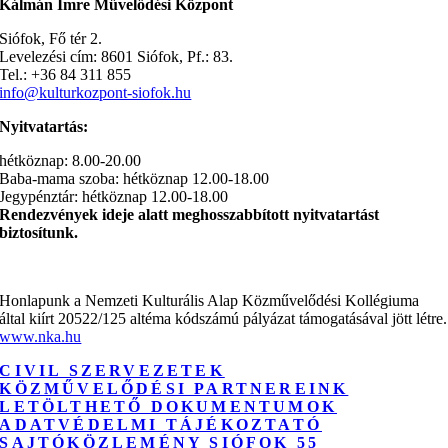
Kálmán Imre Művelődési Központ
Siófok, Fő tér 2.
Levelezési cím: 8601 Siófok, Pf.: 83.
Tel.: +36 84 311 855
info@kulturkozpont-siofok.hu
Nyitvatartás:
hétköznap: 8.00-20.00
Baba-mama szoba: hétköznap 12.00-18.00
Jegypénztár: hétköznap 12.00-18.00
Rendezvények ideje alatt meghosszabbított nyitvatartást
biztosítunk.
Honlapunk a Nemzeti Kulturális Alap Közművelődési Kollégiuma
által kiírt 20522/125 altéma kódszámú pályázat támogatásával jött létre.
www.nka.hu
CIVIL SZERVEZETEK
KÖZMŰVELŐDÉSI PARTNEREINK
LETÖLTHETŐ DOKUMENTUMOK
ADATVÉDELMI TÁJÉKOZTATÓ
SAJTÓKÖZLEMÉNY SIÓFOK 55