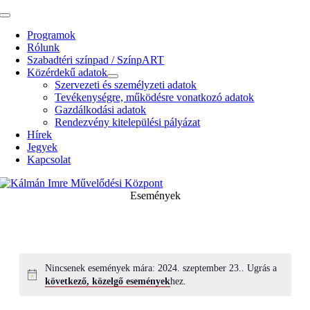
Kihagyás
Toggle
Navigation
Programok
Rólunk
Szabadtéri színpad / SzínpART
Közérdekű adatok
Szervezeti és személyzeti adatok
Tevékenységre, működésre vonatkozó adatok
Gazdálkodási adatok
Rendezvény kitelepülési pályázat
Hírek
Jegyek
Kapcsolat
Események
Nincsenek események mára: 2024. szeptember 23.. Ugrás a
következő, közelgő események
hez.