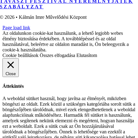
TAVASZI FESZTIVÁL NYEREMLNYJÁTÉK
SZABÁLYZAT
© 2026 • Kálmán Imre Művelődési Központ
Page load link
Az oldalunkon cookie-kat használunk, a lehető legjobb webes
élmény biztosítása érdekében. A továbblépéssel és az oldal
használatával, beleértve az oldalon maradást is, Ön beleegyezik a
cookie-k használatába.
Cookie beállítások
Összes elfogadása
Elutasítom
Close
Áttekintés
A weboldal sütiket használ, hogy javítsa az élményét, miközben
böngészi az oldalt. Ezek közül a szükséges kategóriába sorolt sütik a
böngészőjében tárolódnak, mivel ezek elengedhetetlenek a weboldal
alapfunkcióinak működéséhez. Harmadik fél sütiket is használunk,
amelyek segítenek nekünk elemezni és megérteni, hogyan használja
ezt a weboldalt. Ezek a sütik csak az Ön hozzájárulásával
tárolódnak a böngészőjében. Önnek is lehetősége van ezektől a
sütiktől való leiratkozásra, de néhány süti kikapcsolása hatással lehet