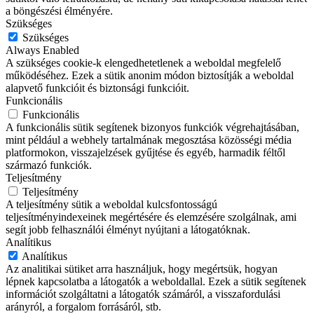
a böngészési élményére.
Szükséges
Szükséges
Always Enabled
A szükséges cookie-k elengedhetetlenek a weboldal megfelelő
működéséhez. Ezek a sütik anonim módon biztosítják a weboldal
alapvető funkcióit és biztonsági funkcióit.
Funkcionális
Funkcionális
A funkcionális sütik segítenek bizonyos funkciók végrehajtásában,
mint például a webhely tartalmának megosztása közösségi média
platformokon, visszajelzések gyűjtése és egyéb, harmadik féltől
származó funkciók.
Teljesítmény
Teljesítmény
A teljesítmény sütik a weboldal kulcsfontosságú
teljesítményindexeinek megértésére és elemzésére szolgálnak, ami
segít jobb felhasználói élményt nyújtani a látogatóknak.
Analítikus
Analítikus
Az analitikai sütiket arra használjuk, hogy megértsük, hogyan
lépnek kapcsolatba a látogatók a weboldallal. Ezek a sütik segítenek
információt szolgáltatni a látogatók számáról, a visszafordulási
arányról, a forgalom forrásáról, stb.