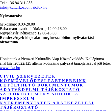
Tel.: +36 84 311 855
info@kulturkozpont-siofok.hu
Nyitvatartás:
hétköznap: 8.00-20.00
Baba-mama szoba: hétköznap 12.00-18.00
Jegypénztár: hétköznap 12.00-18.00
Rendezvények ideje alatt meghosszabbított nyitvatartást
biztosítunk.
Honlapunk a Nemzeti Kulturális Alap Közművelődési Kollégiuma
által kiírt 20522/125 altéma kódszámú pályázat támogatásával jött létre.
www.nka.hu
CIVIL SZERVEZETEK
KÖZMŰVELŐDÉSI PARTNEREINK
LETÖLTHETŐ DOKUMENTUMOK
ADATVÉDELMI TÁJÉKOZTATÓ
SAJTÓKÖZLEMÉNY SIÓFOK 55
IMPRESSZUM
NYEREMÉNYJÁTÉK ADATKEZELÉSI
TÁJÉKOZTATÓ