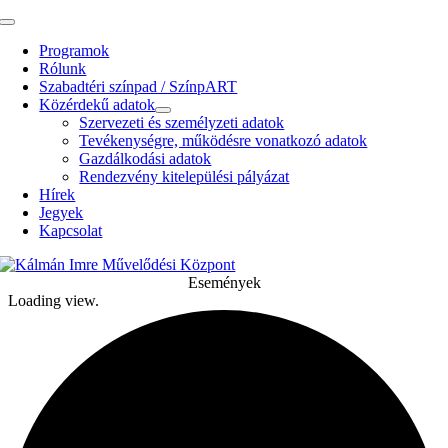
Kihagyás
Toggle
Navigation
Programok
Rólunk
Szabadtéri színpad / SzínpART
Közérdekű adatok
Szervezeti és személyzeti adatok
Tevékenységre, működésre vonatkozó adatok
Gazdálkodási adatok
Rendezvény kitelepülési pályázat
Hírek
Jegyek
Kapcsolat
Események
Loading view.