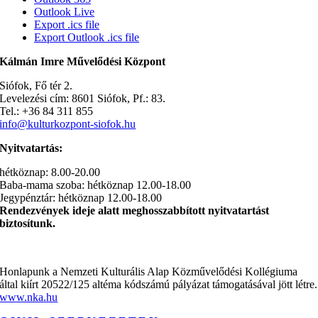
Outlook Live
Export .ics file
Export Outlook .ics file
Kálmán Imre Művelődési Központ
Siófok, Fő tér 2.
Levelezési cím: 8601 Siófok, Pf.: 83.
Tel.: +36 84 311 855
info@kulturkozpont-siofok.hu
Nyitvatartás:
hétköznap: 8.00-20.00
Baba-mama szoba: hétköznap 12.00-18.00
Jegypénztár: hétköznap 12.00-18.00
Rendezvények ideje alatt meghosszabbított nyitvatartást
biztosítunk.
Honlapunk a Nemzeti Kulturális Alap Közművelődési Kollégiuma
által kiírt 20522/125 altéma kódszámú pályázat támogatásával jött létre.
www.nka.hu