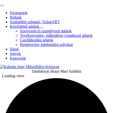
Kihagyás
Toggle
Navigation
Programok
Rólunk
Szabadtéri színpad / SzínpART
Közérdekű adatok
Szervezeti és személyzeti adatok
Tevékenységre, működésre vonatkozó adatok
Gazdálkodási adatok
Rendezvény kitelepülési pályázat
Hírek
Jegyek
Kapcsolat
Tatabányai Jászai Mari Színház
Loading view.