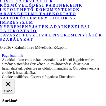
CIVIL SZERVEZETEK
KÖZMŰVELŐDÉSI PARTNEREINK
LETÖLTHETŐ DOKUMENTUMOK
ADATVÉDELMI TÁJÉKOZTATÓ
SAJTÓKÖZLEMÉNY SIÓFOK 55
IMPRESSZUM
NYEREMÉNYJÁTÉK ADATKEZELÉSI
TÁJÉKOZTATÓ
TAVASZI FESZTIVÁL NYEREMLNYJÁTÉK
SZABÁLYZAT
© 2026 • Kálmán Imre Művelődési Központ
Page load link
Az oldalunkon cookie-kat használunk, a lehető legjobb webes
élmény biztosítása érdekében. A továbblépéssel és az oldal
használatával, beleértve az oldalon maradást is, Ön beleegyezik a
cookie-k használatába.
Cookie beállítások
Összes elfogadása
Elutasítom
Close
Áttekintés