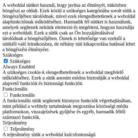
A weboldal sütiket használ, hogy javítsa az élményét, miközben
böngészi az oldalt. Ezek közül a szükséges kategóriába sorolt sütik a
böngészőjében tárolódnak, mivel ezek elengedhetetlenek a weboldal
alapfunkcióinak működéséhez. Harmadik fél sütiket is használunk,
amelyek segítenek nekünk elemezni és megérteni, hogyan használja
ezt a weboldalt. Ezek a sütik csak az Ön hozzájárulásával
tárolódnak a böngészőjében. Önnek is lehetősége van ezektől a
sütiktől való leiratkozásra, de néhány süti kikapcsolása hatással lehet
a böngészési élményére.
Szükséges
Szükséges
Always Enabled
A szükséges cookie-k elengedhetetlenek a weboldal megfelelő
működéséhez. Ezek a sütik anonim módon biztosítják a weboldal
alapvető funkcióit és biztonsági funkcióit.
Funkcionális
Funkcionális
A funkcionális sütik segítenek bizonyos funkciók végrehajtásában,
mint például a webhely tartalmának megosztása közösségi média
platformokon, visszajelzések gyűjtése és egyéb, harmadik féltől
származó funkciók.
Teljesítmény
Teljesítmény
A teljesítmény sütik a weboldal kulcsfontosságú