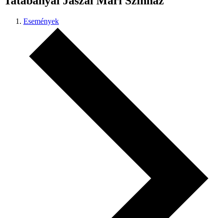
Tatabányai Jászai Mari Színház
Események