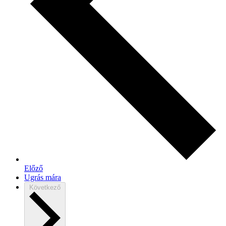
Előző
Ugrás mára
Következő