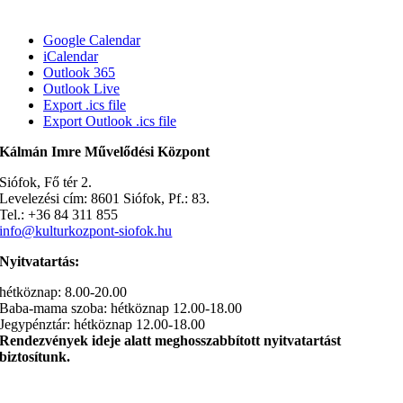
Google Calendar
iCalendar
Outlook 365
Outlook Live
Export .ics file
Export Outlook .ics file
Kálmán Imre Művelődési Központ
Siófok, Fő tér 2.
Levelezési cím: 8601 Siófok, Pf.: 83.
Tel.: +36 84 311 855
info@kulturkozpont-siofok.hu
Nyitvatartás:
hétköznap: 8.00-20.00
Baba-mama szoba: hétköznap 12.00-18.00
Jegypénztár: hétköznap 12.00-18.00
Rendezvények ideje alatt meghosszabbított nyitvatartást
biztosítunk.