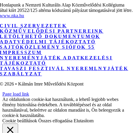
Honlapunk a Nemzeti Kulturális Alap Közművelődési Kollégiuma
által kiírt 20522/125 altéma kódszámú pályázat támogatásával jött létre.
www.nka.hu
CIVIL SZERVEZETEK
KÖZMŰVELŐDÉSI PARTNEREINK
LETÖLTHETŐ DOKUMENTUMOK
ADATVÉDELMI TÁJÉKOZTATÓ
SAJTÓKÖZLEMÉNY SIÓFOK 55
IMPRESSZUM
NYEREMÉNYJÁTÉK ADATKEZELÉSI
TÁJÉKOZTATÓ
TAVASZI FESZTIVÁL NYEREMLNYJÁTÉK
SZABÁLYZAT
© 2026 • Kálmán Imre Művelődési Központ
Page load link
Az oldalunkon cookie-kat használunk, a lehető legjobb webes
élmény biztosítása érdekében. A továbblépéssel és az oldal
használatával, beleértve az oldalon maradást is, Ön beleegyezik a
cookie-k használatába.
Cookie beállítások
Összes elfogadása
Elutasítom