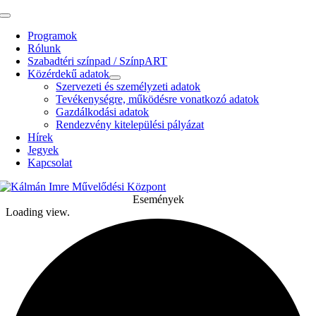
Kihagyás
Toggle
Navigation
Programok
Rólunk
Szabadtéri színpad / SzínpART
Közérdekű adatok
Szervezeti és személyzeti adatok
Tevékenységre, működésre vonatkozó adatok
Gazdálkodási adatok
Rendezvény kitelepülési pályázat
Hírek
Jegyek
Kapcsolat
Események
Loading view.