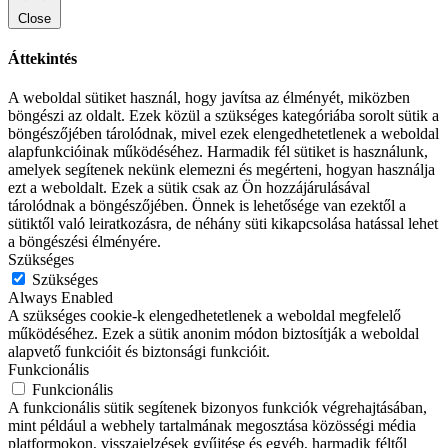
Close
Áttekintés
A weboldal sütiket használ, hogy javítsa az élményét, miközben
böngészi az oldalt. Ezek közül a szükséges kategóriába sorolt sütik a
böngészőjében tárolódnak, mivel ezek elengedhetetlenek a weboldal
alapfunkcióinak működéséhez. Harmadik fél sütiket is használunk,
amelyek segítenek nekünk elemezni és megérteni, hogyan használja
ezt a weboldalt. Ezek a sütik csak az Ön hozzájárulásával
tárolódnak a böngészőjében. Önnek is lehetősége van ezektől a
sütiktől való leiratkozásra, de néhány süti kikapcsolása hatással lehet
a böngészési élményére.
Szükséges
Szükséges
Always Enabled
A szükséges cookie-k elengedhetetlenek a weboldal megfelelő
működéséhez. Ezek a sütik anonim módon biztosítják a weboldal
alapvető funkcióit és biztonsági funkcióit.
Funkcionális
Funkcionális
A funkcionális sütik segítenek bizonyos funkciók végrehajtásában,
mint például a webhely tartalmának megosztása közösségi média
platformokon, visszajelzések gyűjtése és egyéb, harmadik féltől