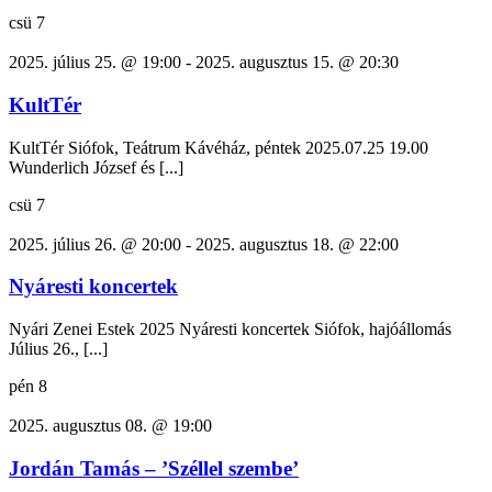
csü
7
2025. július 25. @ 19:00
-
2025. augusztus 15. @ 20:30
KultTér
KultTér Siófok, Teátrum Kávéház, péntek 2025.07.25 19.00
Wunderlich József és [...]
csü
7
2025. július 26. @ 20:00
-
2025. augusztus 18. @ 22:00
Nyáresti koncertek
Nyári Zenei Estek 2025 Nyáresti koncertek Siófok, hajóállomás
Július 26., [...]
pén
8
2025. augusztus 08. @ 19:00
Jordán Tamás – ’Széllel szembe’