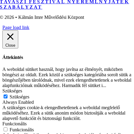
TAVASZI FESZTIVÁL NYEREMLNYJÁTÉK
SZABÁLYZAT
© 2026 • Kálmán Imre Művelődési Központ
Page load link
Close
Áttekintés
A weboldal sütiket használ, hogy javítsa az élményét, miközben
böngészi az oldalt. Ezek közül a szükséges kategóriába sorolt sütik a
böngészőjében tárolódnak, mivel ezek elengedhetetlenek a weboldal
alapfunkcióinak működéséhez. Harmadik fél sütiket i
...
Szükséges
Szükséges
Always Enabled
A szükséges cookie-k elengedhetetlenek a weboldal megfelelő
működéséhez. Ezek a sütik anonim módon biztosítják a weboldal
alapvető funkcióit és biztonsági funkcióit.
Funkcionális
Funkcionális