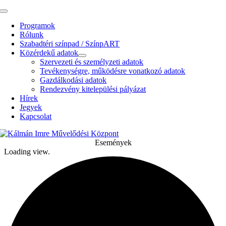
Kihagyás
Toggle
Navigation
Programok
Rólunk
Szabadtéri színpad / SzínpART
Közérdekű adatok
Szervezeti és személyzeti adatok
Tevékenységre, működésre vonatkozó adatok
Gazdálkodási adatok
Rendezvény kitelepülési pályázat
Hírek
Jegyek
Kapcsolat
Események
Loading view.