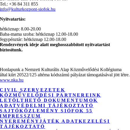
Tel.: +36 84 311 855
info@kulturkozpont-siofok.hu
Nyitvatartás:
hétköznap: 8.00-20.00
Baba-mama szoba: hétköznap 12.00-18.00
Jegypénztár: hétköznap 12.00-18.00
Rendezvények ideje alatt meghosszabbított nyitvatartást
biztosítunk.
Honlapunk a Nemzeti Kulturális Alap Közművelődési Kollégiuma
által kiírt 20522/125 altéma kódszámú pályázat támogatásával jött létre.
www.nka.hu
CIVIL SZERVEZETEK
KÖZMŰVELŐDÉSI PARTNEREINK
LETÖLTHETŐ DOKUMENTUMOK
ADATVÉDELMI TÁJÉKOZTATÓ
SAJTÓKÖZLEMÉNY SIÓFOK 55
IMPRESSZUM
NYEREMÉNYJÁTÉK ADATKEZELÉSI
TÁJÉKOZTATÓ