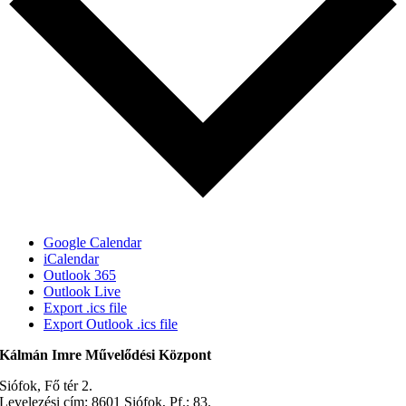
Google Calendar
iCalendar
Outlook 365
Outlook Live
Export .ics file
Export Outlook .ics file
Kálmán Imre Művelődési Központ
Siófok, Fő tér 2.
Levelezési cím: 8601 Siófok, Pf.: 83.