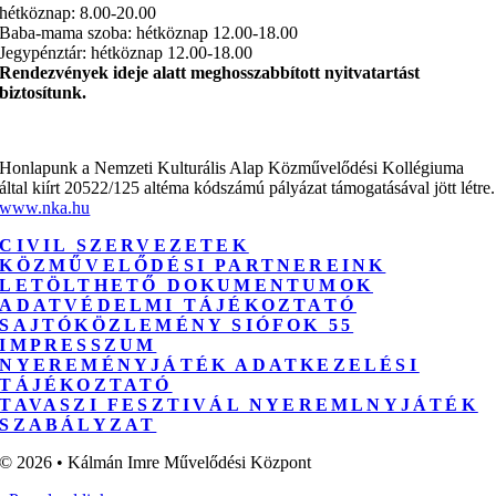
hétköznap: 8.00-20.00
Baba-mama szoba: hétköznap 12.00-18.00
Jegypénztár: hétköznap 12.00-18.00
Rendezvények ideje alatt meghosszabbított nyitvatartást
biztosítunk.
Honlapunk a Nemzeti Kulturális Alap Közművelődési Kollégiuma
által kiírt 20522/125 altéma kódszámú pályázat támogatásával jött létre.
www.nka.hu
CIVIL SZERVEZETEK
KÖZMŰVELŐDÉSI PARTNEREINK
LETÖLTHETŐ DOKUMENTUMOK
ADATVÉDELMI TÁJÉKOZTATÓ
SAJTÓKÖZLEMÉNY SIÓFOK 55
IMPRESSZUM
NYEREMÉNYJÁTÉK ADATKEZELÉSI
TÁJÉKOZTATÓ
TAVASZI FESZTIVÁL NYEREMLNYJÁTÉK
SZABÁLYZAT
© 2026 • Kálmán Imre Művelődési Központ