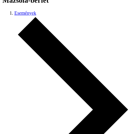
Mazsola-bérlet
Események