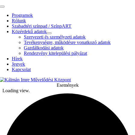
Kihagyás
Toggle
Navigation
Programok
Rólunk
Szabadtéri színpad / SzínpART
Közérdekű adatok
Szervezeti és személyzeti adatok
Tevékenységre, működésre vonatkozó adatok
Gazdálkodási adatok
Rendezvény kitelepülési pályázat
Hírek
Jegyek
Kapcsolat
Események
Loading view.