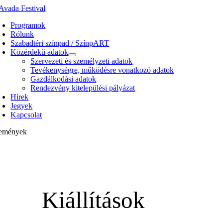
Kihagyás
Programok
Rólunk
Szabadtéri színpad / SzínpART
Közérdekű adatok
Szervezeti és személyzeti adatok
Tevékenységre, működésre vonatkozó adatok
Gazdálkodási adatok
Rendezvény kitelepülési pályázat
Hírek
Jegyek
Kapcsolat
emények
Kiállítások