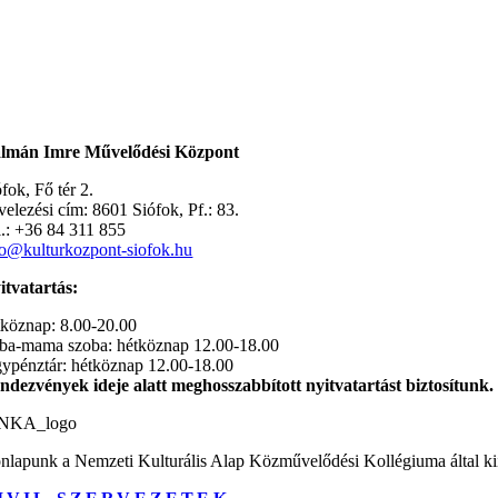
lmán Imre Művelődési Központ
fok, Fő tér 2.
velezési cím: 8601 Siófok, Pf.: 83.
l.: +36 84 311 855
fo@kulturkozpont-siofok.hu
itvatartás:
tköznap: 8.00-20.00
ba-mama szoba: hétköznap 12.00-18.00
gypénztár: hétköznap 12.00-18.00
ndezvények ideje alatt meghosszabbított nyitvatartást biztosítunk.
nlapunk a Nemzeti Kulturális Alap Közművelődési Kollégiuma által kií