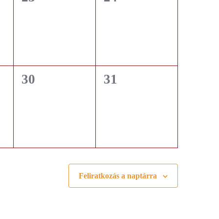
,
események,
események,
0
0
30
31
,
események,
események,
Feliratkozás a naptárra