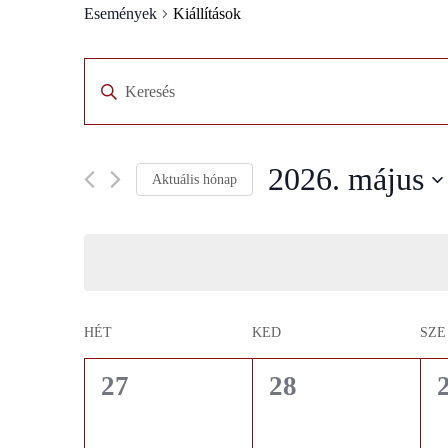
Események
Kiállítások
Események
Enter
Search
Keyword.
Search
and
for
Views
Események
by
2026. május
Navigation
Aktuális hónap
Keyword.
Select
date.
Calendar
HÉT
KED
SZE
of
0
0
27
28
Események
események,
események,