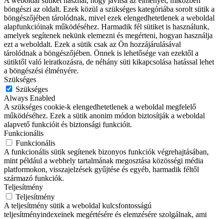
A weboldal sütiket használ, hogy javítsa az élményét, miközben
böngészi az oldalt. Ezek közül a szükséges kategóriába sorolt sütik a
böngészőjében tárolódnak, mivel ezek elengedhetetlenek a weboldal
alapfunkcióinak működéséhez. Harmadik fél sütiket is használunk,
amelyek segítenek nekünk elemezni és megérteni, hogyan használja
ezt a weboldalt. Ezek a sütik csak az Ön hozzájárulásával
tárolódnak a böngészőjében. Önnek is lehetősége van ezektől a
sütiktől való leiratkozásra, de néhány süti kikapcsolása hatással lehet
a böngészési élményére.
Szükséges
Szükséges
Always Enabled
A szükséges cookie-k elengedhetetlenek a weboldal megfelelő
működéséhez. Ezek a sütik anonim módon biztosítják a weboldal
alapvető funkcióit és biztonsági funkcióit.
Funkcionális
Funkcionális
A funkcionális sütik segítenek bizonyos funkciók végrehajtásában,
mint például a webhely tartalmának megosztása közösségi média
platformokon, visszajelzések gyűjtése és egyéb, harmadik féltől
származó funkciók.
Teljesítmény
Teljesítmény
A teljesítmény sütik a weboldal kulcsfontosságú
teljesítményindexeinek megértésére és elemzésére szolgálnak, ami