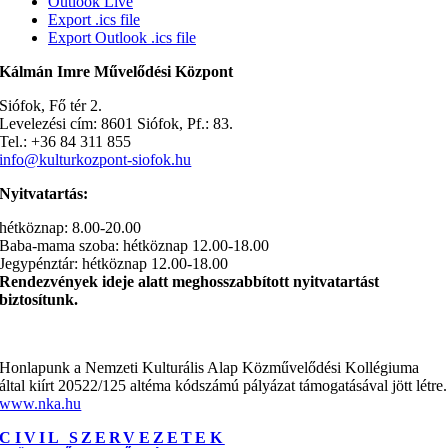
Outlook Live
Export .ics file
Export Outlook .ics file
Kálmán Imre Művelődési Központ
Siófok, Fő tér 2.
Levelezési cím: 8601 Siófok, Pf.: 83.
Tel.: +36 84 311 855
info@kulturkozpont-siofok.hu
Nyitvatartás:
hétköznap: 8.00-20.00
Baba-mama szoba: hétköznap 12.00-18.00
Jegypénztár: hétköznap 12.00-18.00
Rendezvények ideje alatt meghosszabbított nyitvatartást
biztosítunk.
Honlapunk a Nemzeti Kulturális Alap Közművelődési Kollégiuma
által kiírt 20522/125 altéma kódszámú pályázat támogatásával jött létre.
www.nka.hu
CIVIL SZERVEZETEK