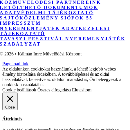
KÖZMŰVELŐDÉSI PARTNEREINK
LETÖLTHETŐ DOKUMENTUMOK
ADATVÉDELMI TÁJÉKOZTATÓ
SAJTÓKÖZLEMÉNY SIÓFOK 55
IMPRESSZUM
NYEREMÉNYJÁTÉK ADATKEZELÉSI
TÁJÉKOZTATÓ
TAVASZI FESZTIVÁL NYEREMLNYJÁTÉK
SZABÁLYZAT
© 2026 • Kálmán Imre Művelődési Központ
Page load link
Az oldalunkon cookie-kat használunk, a lehető legjobb webes
élmény biztosítása érdekében. A továbblépéssel és az oldal
használatával, beleértve az oldalon maradást is, Ön beleegyezik a
cookie-k használatába.
Cookie beállítások
Összes elfogadása
Elutasítom
Close
Áttekintés