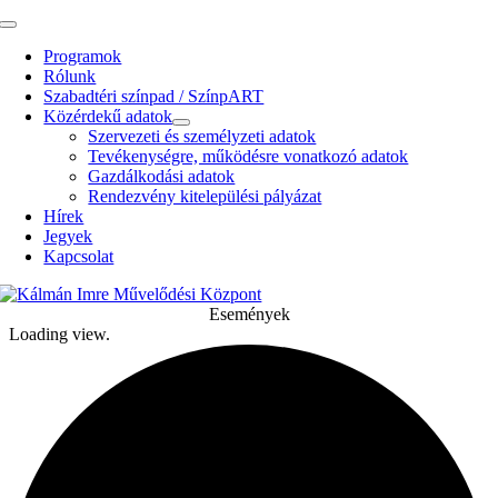
Kihagyás
Toggle
Navigation
Programok
Rólunk
Szabadtéri színpad / SzínpART
Közérdekű adatok
Szervezeti és személyzeti adatok
Tevékenységre, működésre vonatkozó adatok
Gazdálkodási adatok
Rendezvény kitelepülési pályázat
Hírek
Jegyek
Kapcsolat
Események
Loading view.