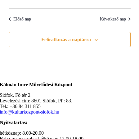
Előző nap
Következő nap
Feliratkozás a naptárra
Kálmán Imre Művelődési Központ
Siófok, Fő tér 2.
Levelezési cím: 8601 Siófok, Pf.: 83.
Tel.: +36 84 311 855
info@kulturkozpont-siofok.hu
Nyitvatartás:
hétköznap: 8.00-20.00
Baba-mama szoba: hétköznap 12.00-18.00