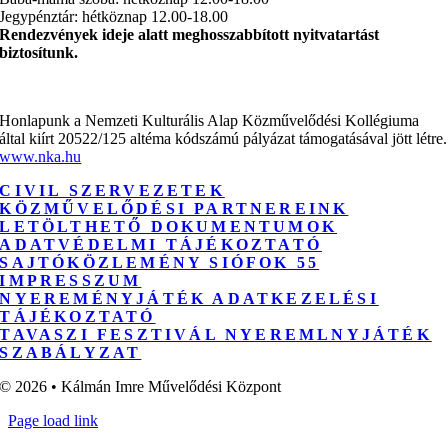
Jegypénztár: hétköznap 12.00-18.00
Rendezvények ideje alatt meghosszabbított nyitvatartást
biztosítunk.
Honlapunk a Nemzeti Kulturális Alap Közművelődési Kollégiuma
által kiírt 20522/125 altéma kódszámú pályázat támogatásával jött létre.
www.nka.hu
CIVIL SZERVEZETEK
KÖZMŰVELŐDÉSI PARTNEREINK
LETÖLTHETŐ DOKUMENTUMOK
ADATVÉDELMI TÁJÉKOZTATÓ
SAJTÓKÖZLEMÉNY SIÓFOK 55
IMPRESSZUM
NYEREMÉNYJÁTÉK ADATKEZELÉSI
TÁJÉKOZTATÓ
TAVASZI FESZTIVÁL NYEREMLNYJÁTÉK
SZABÁLYZAT
© 2026 • Kálmán Imre Művelődési Központ
Page load link