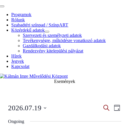
Kihagyás
Toggle
Navigation
Programok
Rólunk
Szabadtéri színpad / SzínpART
Közérdekű adatok
Szervezeti és személyzeti adatok
Tevékenységre, működésre vonatkozó adatok
Gazdálkodási adatok
Rendezvény kitelepülési pályázat
Hírek
Jegyek
Kapcsolat
Események
Esemény
Even
2026.07.19
Search
Napi
View
Search
Select
Navig
date.
Ongoing
and