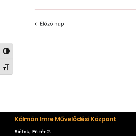
Navigation
Előző nap
Nagy kontraszt váltása
Betűméret váltása
Kálmán Imre Művelődési Központ
Siófok, Fő tér 2.