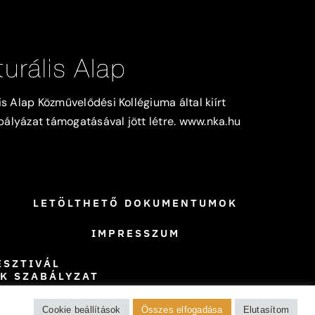
s Alap Közművelődési Kollégiuma által kiírt
lyázat támogatásával jött létre.
www.nka.hu
LETÖLTHETŐ DOKUMENTUMOK
IMPRESSZUM
ESZTIVÁL
K SZABÁLYZAT
Cookie beállítások
Összes elfogadása
Elutasítom