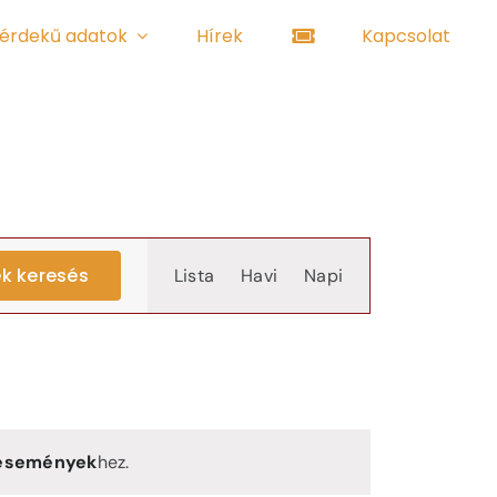
érdekű adatok
Hírek
Kapcsolat
Event
k keresés
Lista
Havi
Napi
Views
Navigation
 események
hez.