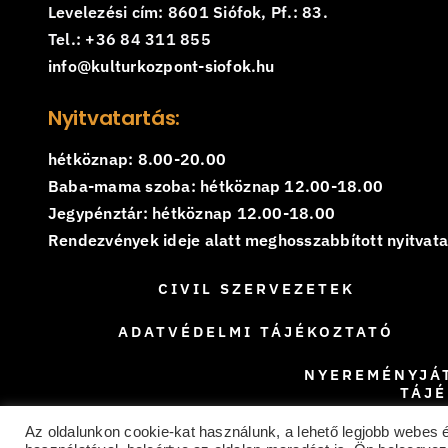
Levelezési cím: 8601 Siófok, Pf.: 83.
Tel.: +36 84 311 855
info@kulturkozpont-siofok.hu
Nyitvatartás:
hétköznap: 8.00-20.00
Baba-mama szoba: hétköznap 12.00-18.00
Jegypénztár: hétköznap 12.00-18.00
Rendezvények ideje alatt meghosszabbított nyitvatar
CIVIL SZERVEZETEK
ADATVÉDELMI TÁJÉKOZTATÓ
NYEREMÉNYJÁ
TÁJ
Az oldalunkon cookie-kat használunk, a lehető legjobb webes 