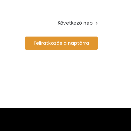
Következő nap
Feliratkozás a naptárra