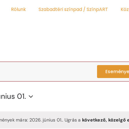
Rólunk
Szabadtéri színpad / SzínpART
Köz
Eseménye
nius 01.
ények mára: 2026. június 01.. Ugrás a
következő, közelgő