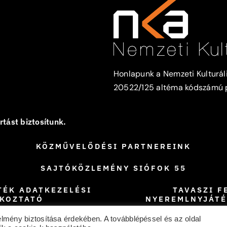
Honlapunk a Nemzeti Kulturáli
20522/125 altéma kódszámú pá
tást biztosítunk.
KÖZMŰVELŐDÉSI PARTNEREINK
SAJTÓKÖZLEMÉNY SIÓFOK 55
TÉK ADATKEZELÉSI
TAVASZI F
ÉKOZTATÓ
NYEREMLNYJÁTÉ
élmény biztosítása érdekében. A továbblépéssel és az oldal
© 2026 • Kálmán Imre Művelődési Központ