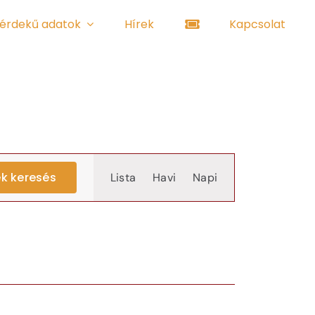
érdekű adatok
Hírek
Kapcsolat
Event
k keresés
Lista
Havi
Napi
Views
Navigation