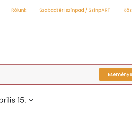
Rólunk
Szabadtéri színpad / SzínpART
Köz
Eseménye
rilis 15.