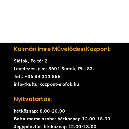
Kálmán Imre Művelődési Központ
Siófok, Fő tér 2.
Levelezési cím: 8601 Siófok, Pf.: 83.
Tel.: +36 84 311 855
info@kulturkozpont-siofok.hu
Nyitvatartás:
hétköznap: 8.00-20.00
Baba-mama szoba: hétköznap 12.00-18.00
Jegypénztár: hétköznap 12.00-18.00