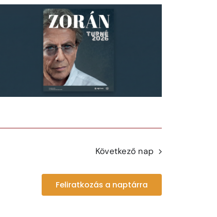
Következő nap
Feliratkozás a naptárra