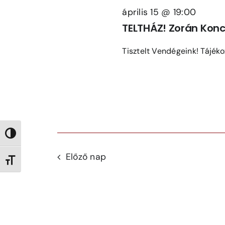
Views
április 15 @ 19:00
Navigation
TELTHÁZ! Zorán Konc
Tisztelt Vendégeink! Tájékoz
Nagy kontraszt váltása
Előző nap
Betűméret váltása