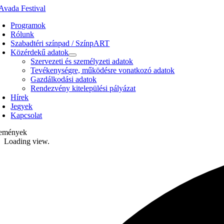
Kihagyás
Programok
Rólunk
Szabadtéri színpad / SzínpART
Közérdekű adatok
Szervezeti és személyzeti adatok
Tevékenységre, működésre vonatkozó adatok
Gazdálkodási adatok
Rendezvény kitelepülési pályázat
Hírek
Jegyek
Kapcsolat
emények
Loading view.