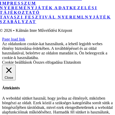
IMPRESSZUM
NYEREMÉNYJÁTÉK ADATKEZELÉSI
TÁJÉKOZTATÓ
TAVASZI FESZTIVÁL NYEREMLNYJÁTÉK
SZABÁLYZAT
© 2026 • Kálmán Imre Művelődési Központ
Page load link
Az oldalunkon cookie-kat használunk, a lehető legjobb webes
élmény biztosítása érdekében. A továbblépéssel és az oldal
használatával, beleértve az oldalon maradást is, Ön beleegyezik a
cookie-k használatába.
Cookie beállítások
Összes elfogadása
Elutasítom
Close
Áttekintés
A weboldal sütiket használ, hogy javítsa az élményét, miközben
böngészi az oldalt. Ezek közül a szükséges kategóriába sorolt sütik a
böngészőjében tárolódnak, mivel ezek elengedhetetlenek a weboldal
alapfunkcióinak működéséhez. Harmadik fél sütiket is használunk,