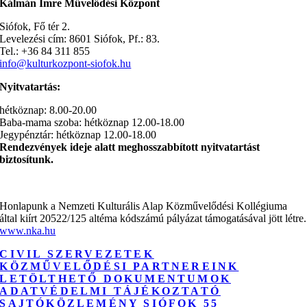
Kálmán Imre Művelődési Központ
Siófok, Fő tér 2.
Levelezési cím: 8601 Siófok, Pf.: 83.
Tel.: +36 84 311 855
info@kulturkozpont-siofok.hu
Nyitvatartás:
hétköznap: 8.00-20.00
Baba-mama szoba: hétköznap 12.00-18.00
Jegypénztár: hétköznap 12.00-18.00
Rendezvények ideje alatt meghosszabbított nyitvatartást
biztosítunk.
Honlapunk a Nemzeti Kulturális Alap Közművelődési Kollégiuma
által kiírt 20522/125 altéma kódszámú pályázat támogatásával jött létre.
www.nka.hu
CIVIL SZERVEZETEK
KÖZMŰVELŐDÉSI PARTNEREINK
LETÖLTHETŐ DOKUMENTUMOK
ADATVÉDELMI TÁJÉKOZTATÓ
SAJTÓKÖZLEMÉNY SIÓFOK 55