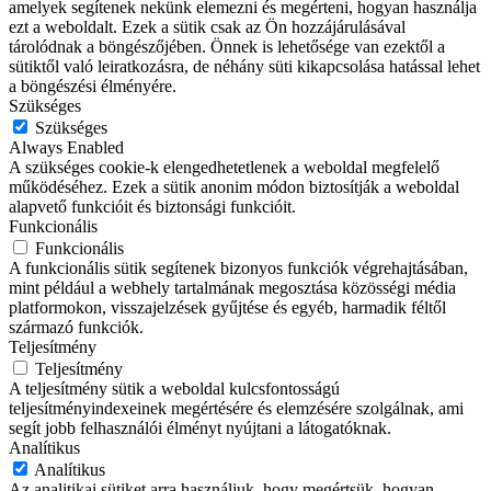
amelyek segítenek nekünk elemezni és megérteni, hogyan használja
ezt a weboldalt. Ezek a sütik csak az Ön hozzájárulásával
tárolódnak a böngészőjében. Önnek is lehetősége van ezektől a
sütiktől való leiratkozásra, de néhány süti kikapcsolása hatással lehet
a böngészési élményére.
Szükséges
Szükséges
Always Enabled
A szükséges cookie-k elengedhetetlenek a weboldal megfelelő
működéséhez. Ezek a sütik anonim módon biztosítják a weboldal
alapvető funkcióit és biztonsági funkcióit.
Funkcionális
Funkcionális
A funkcionális sütik segítenek bizonyos funkciók végrehajtásában,
mint például a webhely tartalmának megosztása közösségi média
platformokon, visszajelzések gyűjtése és egyéb, harmadik féltől
származó funkciók.
Teljesítmény
Teljesítmény
A teljesítmény sütik a weboldal kulcsfontosságú
teljesítményindexeinek megértésére és elemzésére szolgálnak, ami
segít jobb felhasználói élményt nyújtani a látogatóknak.
Analítikus
Analítikus
Az analitikai sütiket arra használjuk, hogy megértsük, hogyan