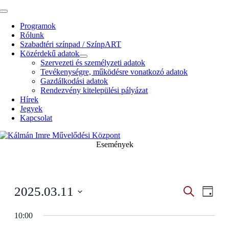
Kihagyás
Toggle
Navigation
Programok
Rólunk
Szabadtéri színpad / SzínpART
Közérdekű adatok
Szervezeti és személyzeti adatok
Tevékenységre, működésre vonatkozó adatok
Gazdálkodási adatok
Rendezvény kitelepülési pályázat
Hírek
Jegyek
Kapcsolat
Események
Esemény
Even
2025.03.11
Search
Napi
View
Search
Select
Navig
date.
10:00
and