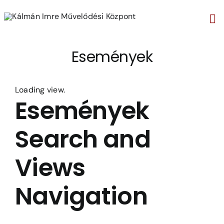
Kihagyás
Tog
Nav
Események
Loading view.
Események
Search and
Views
Navigation