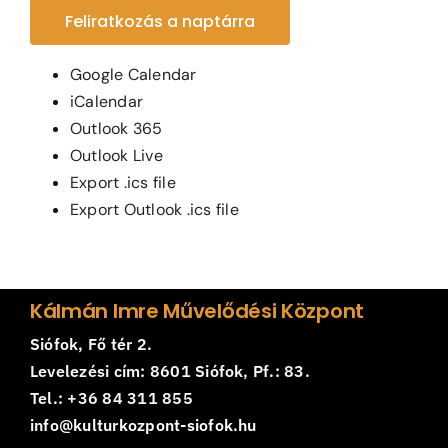
Feliratkozás a naptárra
Google Calendar
iCalendar
Outlook 365
Outlook Live
Export .ics file
Export Outlook .ics file
Kálmán Imre Művelődési Központ
Siófok, Fő tér 2.
Levelezési cím: 8601 Siófok, Pf.: 83.
Tel.: +36 84 311 855
info@kulturkozpont-siofok.hu