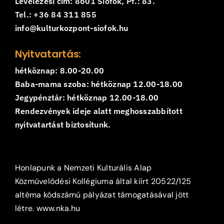
Levelezési cím: 8601 Siófok, Pf.: 83.
Tel.: +36 84 311 855
info@kulturkozpont-siofok.hu
Nyitvatartás:
hétköznap: 8.00-20.00
Baba-mama szoba: hétköznap 12.00-18.00
Jegypénztár: hétköznap 12.00-18.00
Rendezvények ideje alatt meghosszabbított
nyitvatartást biztosítunk.
Honlapunk a Nemzeti Kulturális Alap
Közművelődési Kollégiuma által kiírt 20522/125
altéma kódszámú pályázat támogatásával jött
létre.
www.nka.hu