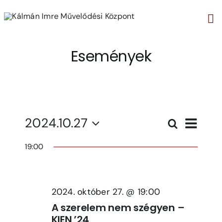
Kihagyás
Tog
Nav
Események
Even
2024.10.27
Search
Ese
Napi
Select
Vie
19:00
date.
Navi
Sear
and
2024. október 27. @ 19:00
A szerelem nem szégyen –
View
KIEN ’24