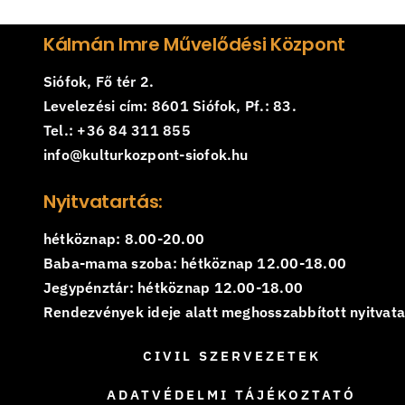
Kálmán Imre Művelődési Központ
Siófok, Fő tér 2.
Levelezési cím: 8601 Siófok, Pf.: 83.
Tel.: +36 84 311 855
info@kulturkozpont-siofok.hu
Nyitvatartás:
hétköznap: 8.00-20.00
Baba-mama szoba: hétköznap 12.00-18.00
Jegypénztár: hétköznap 12.00-18.00
Rendezvények ideje alatt meghosszabbított nyitvatar
CIVIL SZERVEZETEK
ADATVÉDELMI TÁJÉKOZTATÓ