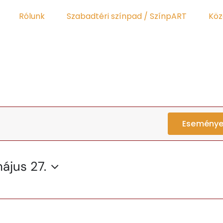
Rólunk
Szabadtéri színpad / SzínpART
Köz
Eseménye
ájus 27.