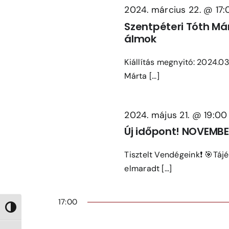
2024. március 22. @ 17:
Navigation
Szentpéteri Tóth Má
álmok
Kiállítás megnyitó: 2024.0
Márta [...]
2024. május 21. @ 19:00
Új időpont! NOVEMBE
Tisztelt Vendégeink❗ 🎯Táj
elmaradt [...]
17:00
Nagy kontraszt váltása