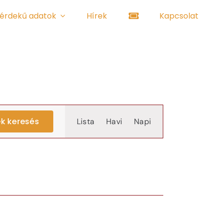
érdekű adatok
Hírek
Kapcsolat
Event
k keresés
Lista
Havi
Napi
Views
Navigation