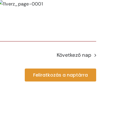
Következő nap
Feliratkozás a naptárra