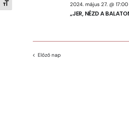
Betűméret váltása
2024. május 27. @ 17:00
„JER, NÉZD A BALATO
Előző nap