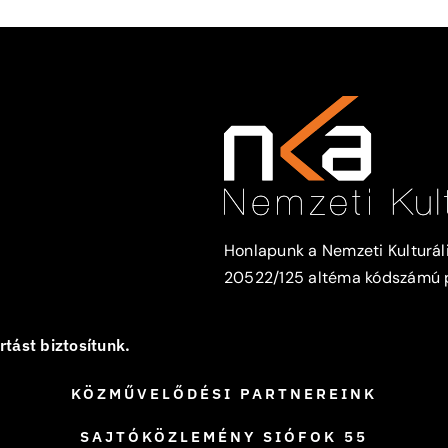
Honlapunk a Nemzeti Kulturáli
20522/125 altéma kódszámú pá
tást biztosítunk.
KÖZMŰVELŐDÉSI PARTNEREINK
SAJTÓKÖZLEMÉNY SIÓFOK 55