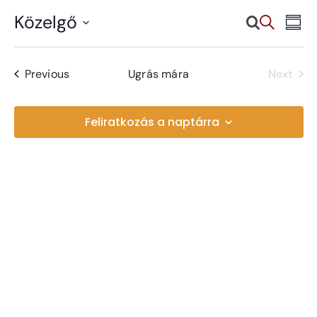
Közelgő
Search
Ev
Ese
Summ
Select
Vi
date.
Sea
Események
Previous
Ugrás mára
Next
Esemé
Na
and
Feliratkozás a naptárra
Vie
Navi