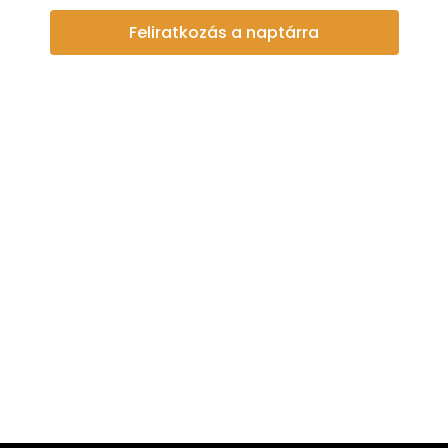
and
Feliratkozás a naptárra
View
Navi