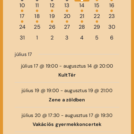
események,
események,
események,
események,
események,
események,
eseménye
Események
5
5
5
5
5
4
3
10
11
12
13
14
15
16
események,
események,
események,
események,
események,
események,
eseménye
3
3
2
1
1
3
0
17
18
19
20
21
22
23
események,
események,
események,
event,
event,
események,
eseménye
0
0
0
0
0
0
0
24
25
26
27
28
29
30
események,
események,
események,
események,
események,
események,
eseménye
0
0
0
0
0
0
0
31
1
2
3
4
5
6
események,
események,
események,
események,
események,
események,
eseménye
július 17
július 17 @ 19:00
-
augusztus 14 @ 20:00
KultTér
július 19 @ 19:00
-
augusztus 19 @ 21:00
Zene a zöldben
július 20 @ 17:30
-
augusztus 17 @ 19:30
Vakációs gyermekkoncertek