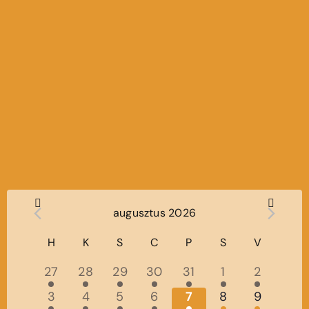
augusztus 2026
Calendar
H
K
S
C
P
S
V
5
5
5
6
6
6
5
27
28
29
30
31
1
2
of
események,
események,
események,
események,
események,
események,
eseménye
6
5
5
5
6
5
5
3
4
5
6
7
8
9