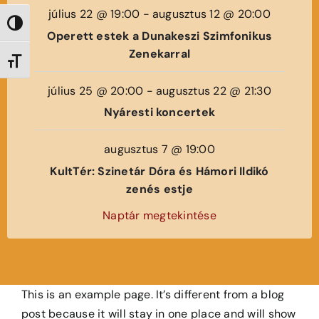
július 22 @ 19:00
-
augusztus 12 @ 20:00
Nagy kontraszt váltása
Operett estek a Dunakeszi Szimfonikus
Zenekarral
Betűméret váltása
július 25 @ 20:00
-
augusztus 22 @ 21:30
Nyáresti koncertek
augusztus 7 @ 19:00
KultTér: Szinetár Dóra és Hámori Ildikó
zenés estje
Naptár megtekintése
This is an example page. It’s different from a blog
post because it will stay in one place and will show