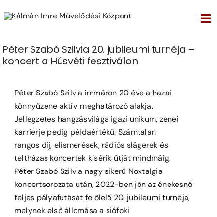
Kihagyás
Tog
Nav
Péter Szabó Szilvia 20. jubileumi turnéja –
koncert a Húsvéti fesztiválon
View
Larger
Péter Szabó Szilvia immáron 20 éve a hazai
Image
könnyűzene aktív, meghatározó alakja.
Jellegzetes hangzásvilága igazi unikum, zenei
karrierje pedig példaértékű. Számtalan
rangos díj, elismerések, rádiós slágerek és
teltházas koncertek kísérik útját mindmáig.
Péter Szabó Szilvia nagy sikerű Noxtalgia
koncertsorozata után, 2022-ben jön az énekesnő
teljes pályafutását felölelő 20. jubileumi turnéja,
melynek első állomása a siófoki