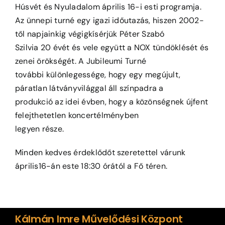
Húsvét és Nyuladalom április 16-i esti programja.
Az ünnepi turné egy igazi időutazás, hiszen 2002-
től napjainkig végigkísérjük Péter Szabó
Szilvia 20 évét és vele együtt a NOX tündöklését és
zenei örökségét. A Jubileumi Turné
további különlegessége, hogy egy megújult,
páratlan látványvilággal áll színpadra a
produkció az idei évben, hogy a közönségnek újfent
felejthetetlen koncertélményben
legyen része.
Minden kedves érdeklődőt szeretettel várunk
április16-án este 18:30 órától a Fő téren.
Kálmán Imre Művelődési Központ