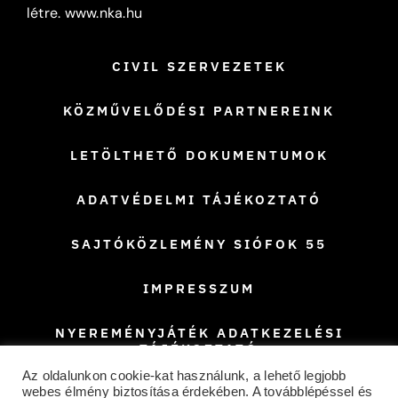
létre.
www.nka.hu
CIVIL SZERVEZETEK
KÖZMŰVELŐDÉSI PARTNEREINK
LETÖLTHETŐ DOKUMENTUMOK
ADATVÉDELMI TÁJÉKOZTATÓ
SAJTÓKÖZLEMÉNY SIÓFOK 55
IMPRESSZUM
NYEREMÉNYJÁTÉK ADATKEZELÉSI
TÁJÉKOZTATÓ
Az oldalunkon cookie-kat használunk, a lehető legjobb
TAVASZI FESZTIVÁL NYEREMLNYJÁTÉK
webes élmény biztosítása érdekében. A továbblépéssel és